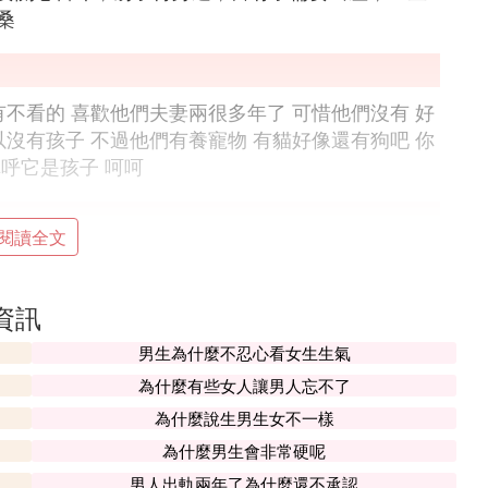
桑
有不看的 喜歡他們夫妻兩很多年了 可惜他們沒有 好
以沒有孩子 不過他們有養寵物 有貓好像還有狗吧 你
呼它是孩子 呵呵
閱讀全文
識拍拖，1998年6月與劉青雲結婚。郭藹明與劉青
資訊
男生為什麼不忍心看女生生氣
小孩，他們選擇了丁克家庭，不想讓孩子打亂他們
為什麼有些女人讓男人忘不了
直都很好，不需要靠生小孩來聯絡感情。
為什麼說生男生女不一樣
看上去沒有一絲蒼老的感覺，在高大強壯的丈夫劉青雲
為什麼男生會非常硬呢
男人出軌兩年了為什麼還不承認