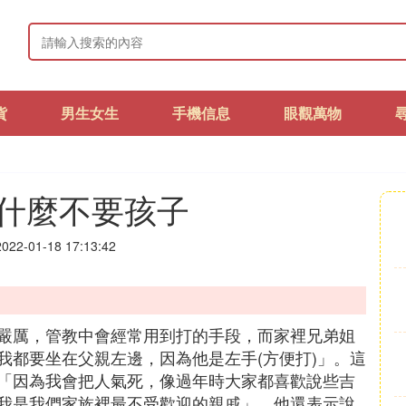
貨
男生女生
手機信息
眼觀萬物
什麼不要孩子
22-01-18 17:13:42
嚴厲，管教中會經常用到打的手段，而家裡兄弟姐
我都要坐在父親左邊，因為他是左手(方便打)」。這
「因為我會把人氣死，像過年時大家都喜歡說些吉
我是我們家族裡最不受歡迎的親戚」。他還表示說