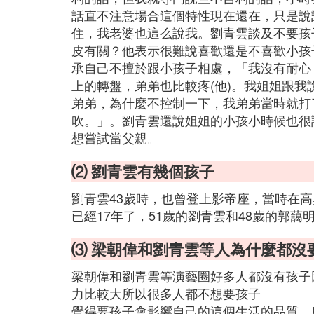
話直不注意場合這個特性現在還在，只是說
住，我老婆也這么說我。劉青雲談及不要孩
皮有關？他表示很難說喜歡還是不喜歡小孩
承自己不擅於跟小孩子相處，「我沒有耐心
上的轉盤，弟弟也比較疼(他)。我姐姐跟
弟弟，為什麼不控制一下，我弟弟當時就打
吹。」。劉青雲還說姐姐的小孩小時候也很
想嘗試當父親。
⑵ 劉青雲有幾個孩子
劉青雲43歲時，也曾登上影帝座，當時在
已經17年了，51歲的劉青雲和48歲的郭藹
⑶ 梁朝偉和劉青雲等人為什麼都沒
梁朝偉和劉青雲等演藝圈好多人都沒有孩子
力比較大所以很多人都不想要孩子
覺得要孩子會影響自己的這個生活的品質，