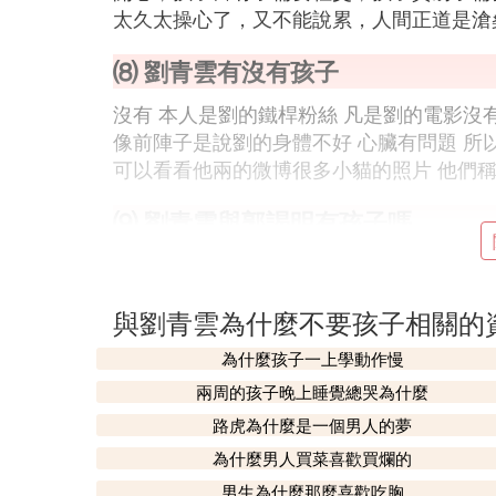
太久太操心了，又不能說累，人間正道是滄
⑻ 劉青雲有沒有孩子
沒有 本人是劉的鐵桿粉絲 凡是劉的電影沒
像前陣子是說劉的身體不好 心臟有問題 所
可以看看他兩的微博很多小貓的照片 他們稱
⑼ 劉青雲與郭謁明有孩子嗎
截止到2021年7月16日，兩人並沒有孩子。
1992年，劉青雲和郭藹明因拍《大時代》結
與劉青雲為什麼不要孩子相關的
雲被稱為圈中的「模範夫妻」。
為什麼孩子一上學動作慢
夫妻二人結婚已經二十多年，卻一直沒有要
兩周的孩子晚上睡覺總哭為什麼
的生活，劉青雲曾表示：我們夫妻的感情一
路虎為什麼是一個男人的夢
截止到2021年7月16日，53歲的郭藹明
為什麼男人買菜喜歡買爛的
的面前，她快樂的像個孩子。
男生為什麼那麼喜歡吃胸