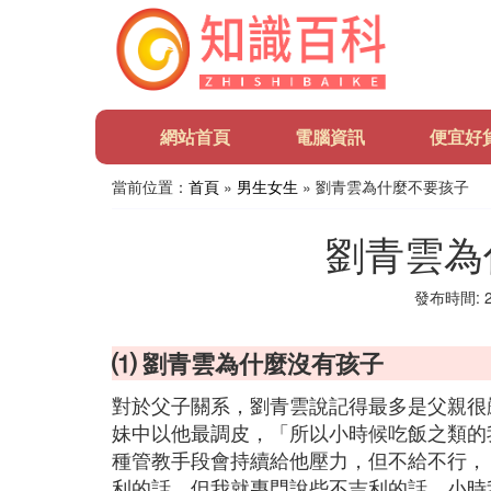
網站首頁
電腦資訊
便宜好
當前位置：
首頁
»
男生女生
» 劉青雲為什麼不要孩子
劉青雲為
發布時間: 20
⑴ 劉青雲為什麼沒有孩子
對於父子關系，劉青雲說記得最多是父親很
妹中以他最調皮，「所以小時候吃飯之類的
種管教手段會持續給他壓力，但不給不行，
利的話，但我就專門說些不吉利的話，小時