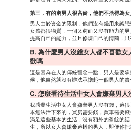
第三，有的窮男人很吝嗇，他們不捨得為女
男人由於資金的限制，他們沒有錢用來談戀
女孩都很物質，一個又窮而又沒有能力的男
提高自己的能力，並且修煉自己的情商，只
B. 為什麼男人沒錢女人都不喜歡
歡嗎
這是因為在人的傳統觀念一點，男人是要承
候，他自然就沒有辦法承擔起一個男人的責
C. 怎麼看待生活中女人會嫌棄男人
我感覺生活中女人會嫌棄男人沒有錢，這很
本無法活下來的，買房需要錢，買車需要錢
滿足這些基本的生活，沒有額外的盈餘的話
生，所以女人會嫌棄這樣的男人，即便你把