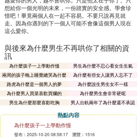
越愛你的男人，越不會哄你。只是他太在乎你了。只
想給你一個光明的未來，一份踏實的安全感。學會珍
惜吧！畢竟兩個人在一起不容易。不要只說再見就
走。因為你遇到的下一個人可能不會像這個男人現在
這么愛你。
與後來為什麼男生不再哄你了相關的資
訊
為什麼孩子一上學動作慢
男生為什麼不忍心看女生生氣
兩周的孩子晚上睡覺總哭為什麼
為什麼有些女人讓男人忘不了
路虎為什麼是一個男人的夢
為什麼說生男生女不一樣
為什麼男人買菜喜歡買爛的
為什麼男生會非常硬呢
男生為什麼那麼喜歡吃胸
男人出軌兩年了為什麼還不承認
熱點內容
為什麼孩子一上學動作慢
發布：2025-10-20 08:58:17
瀏覽：1516