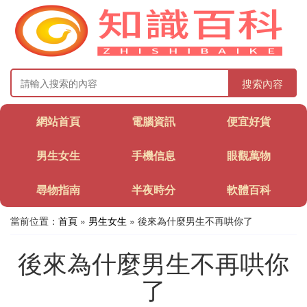
搜索內容
網站首頁
電腦資訊
便宜好貨
男生女生
手機信息
眼觀萬物
尋物指南
半夜時分
軟體百科
當前位置：
首頁
»
男生女生
» 後來為什麼男生不再哄你了
後來為什麼男生不再哄你
了