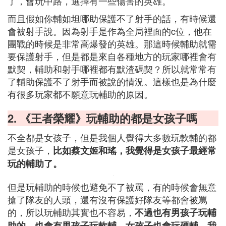
了，會玩中路，選擇有一些傷害的英雄。
而且假如你輔如坦哪助保護不了射手的話，有時候還
會被射手說。因為射手是作為全局裡面的c位，他在
團戰的時候是非常高爆發的英雄。那這時候輔助就需
要保護射手，但是都是來自各種地方的玩家哪裡會有
默契，輔助和射手哪裡都有默渣碼契？所以就常常有
了輔助保護不了射手而被說的情況。這樣也是為什麼
有很多玩家都不願意玩輔助的原因。
2. 《王者榮耀》玩輔助的都是女孩子嗎
不全都是女孩子，但是我個人覺得大多數玩軟輔的都
是女孩子，
比如蔡文姬和瑤，我覺得是女孩子最經常
玩的輔助了。
但是玩輔助的時候也避免不了被罵，有的時候會無意
搶了隊友的人頭，還有沒有保護好隊友等都會被罵
的，所以玩輔助其實也不容易，
不過也有男孩子玩輔
助的，也會有男孩子玩軟輔，女孩子也會玩硬輔，我