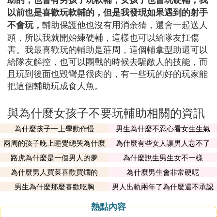
以前也是喜歡玩軟輔的，但是我發現如果遇到的射手
輔助保護他也沒有用消余猜，還會一起送人
不會玩，
頭，所以我就開始練硬輔，這樣也可以給隊友扛傷
害。我最喜歡玩的輔助是莊周，這個輔拿型助還可以
給隊友解控，也可以團戰的時候去騙敵人的技能，而
且玩到後面也毀彎是很肉的，有一些玩的好的玩家能
把這個輔助玩成食人魚。
與為什麼女孩子不要玩輔助相關的資訊
為什麼孩子一上學動作慢
男生為什麼不忍心看女生生氣
兩周的孩子晚上睡覺總哭為什麼
為什麼有些女人讓男人忘不了
路虎為什麼是一個男人的夢
為什麼說生男生女不一樣
為什麼男人買菜喜歡買爛的
為什麼男生會非常硬呢
男生為什麼那麼喜歡吃胸
男人出軌兩年了為什麼還不承認
熱點內容