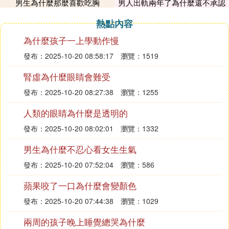
男生為什麼那麼喜歡吃胸
男人出軌兩年了為什麼還不承認
他們感到特別的窒息，必須無時不刻地陪伴在女生身
邊，導致對愛情產生恐懼感，因而，過於依靠粘人的
熱點內容
女生也不是男生會喜愛的類型。
為什麼孩子一上學動作慢
發布：2025-10-20 08:58:17
瀏覽：1519
自私自利
腎虛為什麼眼睛會難受
大家常常會聽到公主病這個詞，這種類型的女性身上
發布：2025-10-20 08:27:38
瀏覽：1255
就有典型的公主病。平常和男朋友共處時，她們總是
太過於想得到對方的重視。在她們心裡，也總是以為
人類的眼睛為什麼是透明的
男朋友關愛她是理所當然的，所以，要是有一天男朋
發布：2025-10-20 08:02:01
瀏覽：1332
友沒有做到她們所期望的，她就會對男朋友大發脾
男生為什麼不忍心看女生生氣
氣。要是兩人因而而吵架，她會無止境的吵架，直到
對方和她垂頭認錯，她才肯罷手，不然兩個人是無法
發布：2025-10-20 07:52:04
瀏覽：586
去相處的。
蘋果咬了一口為什麼會變顏色
不修邊幅
發布：2025-10-20 07:44:38
瀏覽：1029
兩周的孩子晚上睡覺總哭為什麼
人靠衣裝馬靠鞍，衣服對一個人的形象有特別大的影