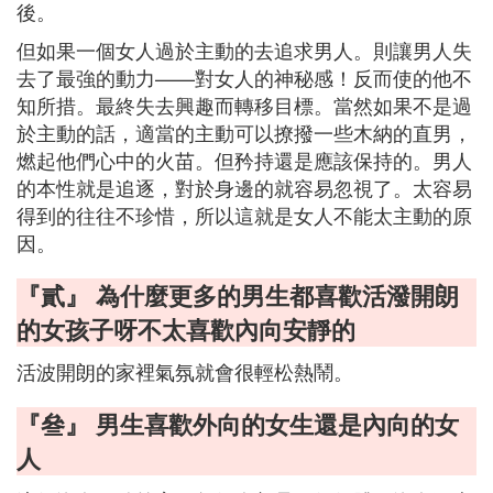
後。
但如果一個女人過於主動的去追求男人。則讓男人失
去了最強的動力——對女人的神秘感！反而使的他不
知所措。最終失去興趣而轉移目標。當然如果不是過
於主動的話，適當的主動可以撩撥一些木納的直男，
燃起他們心中的火苗。但矜持還是應該保持的。男人
的本性就是追逐，對於身邊的就容易忽視了。太容易
得到的往往不珍惜，所以這就是女人不能太主動的原
因。
『貳』 為什麼更多的男生都喜歡活潑開朗
的女孩子呀不太喜歡內向安靜的
活波開朗的家裡氣氛就會很輕松熱鬧。
『叄』 男生喜歡外向的女生還是內向的女
人