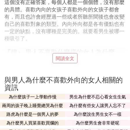
這個沒有正確答案，每個人都是一個個體，沒有那麼
的具體。喜歡內向的女孩子喜歡外向的女孩子都會
有，而且也許會經歷過一些或者所聽所聞後也會改變
自己的喜歡對象的類型。內向外向都是各有優點也有
一定的缺點，沒有哪種是完美的。就要看男生被哪一
種吸引了。
『肆』 男人不喜歡什麼樣的女人為什麼
閱讀全文
過於強勢或過於依靠
特別大多數男生都不會喜歡太過於強勢的女生，因為
與男人為什麼不喜歡外向的女人相關的
在他們眼中這樣的女生自己駕馭不住，在比較強勢的
資訊
女生面前，他們既感觸不到自己被需求和被崇拜，也
為什麼孩子一上學動作慢
男生為什麼不忍心看女生生氣
可能會存在自卑的感觸，以為自己駕馭不了對方，甚
兩周的孩子晚上睡覺總哭為什麼
為什麼有些女人讓男人忘不了
至被女生控制，自尊心特別受損。所以，大多男生都
不會喜愛過於強勢的女生。要是這個女生過於依靠別
路虎為什麼是一個男人的夢
為什麼說生男生女不一樣
人，也會讓男生感到特別有壓力。由於這類女生什麼
為什麼男人買菜喜歡買爛的
為什麼男生會非常硬呢
事情都必須依靠自己，消耗了自己過多的精力。這讓