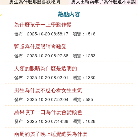
男生為什麼那麼喜歡吃胸
男人出軌兩年了為什麼還不承認
熱點內容
㈥ 肚臍眼很重要，為什麼不能亂摳肚臍眼
為什麼孩子一上學動作慢
發布：2025-10-20 08:58:17
瀏覽：1518
扣洗肚臍眼易導致皮損，引發炎症，如果炎症擴散到
腹腔會導致腹腔內感染，所以不要扣肚臍眼。
腎虛為什麼眼睛會難受
肚臍眼上的臟東西是由於人體每天新陳代謝的廢物沒
發布：2025-10-20 08:27:38
瀏覽：1253
有被排出，在腸的末尾日積月累形成的。所以建議在
洗澡時，不要扣洗，以免損傷皮膚使臟東西進入體
人類的眼睛為什麼是透明的
內，形成感染甚至是腹腔感染，可直接用清水沖洗或
發布：2025-10-20 08:02:01
瀏覽：1330
毛巾沾水擦拭。
肚臍眼是腸的末端所在地，很容易被污垢堵塞，如果
男生為什麼不忍心看女生生氣
不及時清洗，就會產生異味。建議日常生活中要注意
發布：2025-10-20 07:52:04
瀏覽：585
個人衛生，勤洗手，不要反復刺激肚臍，以免出現紅
腫情況，一旦發現肚臍異常要及時就醫治療，以免貽
蘋果咬了一口為什麼會變顏色
誤病情。
發布：2025-10-20 07:44:38
瀏覽：1028
㈦ 為什麼不能扣肚臍眼
兩周的孩子晚上睡覺總哭為什麼