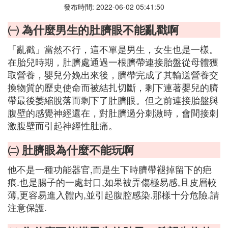
發布時間: 2022-06-02 05:41:50
㈠ 為什麼男生的肚臍眼不能亂戳啊
「亂戳」當然不行，這不單是男生，女生也是一樣。
在胎兒時期，肚臍處通過一根臍帶連接胎盤從母體獲
取營養，嬰兒分娩出來後，臍帶完成了其輸送營養交
換物質的歷史使命而被結扎切斷，剩下連著嬰兒的臍
帶最後萎縮脫落而剩下了肚臍眼。但之前連接胎盤與
腹壁的感覺神經還在，對肚臍過分刺激時，會間接刺
激腹壁而引起神經性肚痛。
㈡ 肚臍眼為什麼不能玩啊
他不是一種功能器官,而是生下時臍帶褪掉留下的疤
痕.也是腸子的一處封口,如果被弄傷極易感,且皮層較
薄,更容易進入體內,並引起腹腔感染.那樣十分危險.請
注意保護.