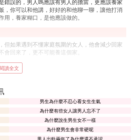
是錯誤的，男人嗎應該有男人的擔當，更應該養家
飯，你可以和他講，好好的和他聊一聊，讓他打消
作用，養家糊口，是他應該做的。
，但如果遇到不懂家庭氛圍的女人，他會減少回家
不會回來了，更不可能養這個家。
閱讀全文
訊
 老公死活不離婚
男生為什麼不忍心看女生生氣
你言聽計從。如果他是一個沒有上進心和責任心只
為什麼有些女人讓男人忘不了
有點性格缺陷或者心理問題，最好及時做做心理咨
為什麼說生男生女不一樣
…
為什麼男生會非常硬呢
男人出軌兩年了為什麼還不承認