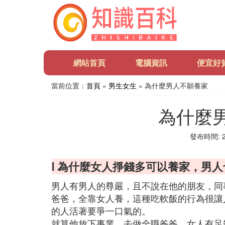
網站首頁
電腦資訊
便宜好
當前位置：
首頁
»
男生女生
» 為什麼男人不願養家
為什麼
發布時間: 20
Ⅰ 為什麼女人掙錢多可以養家，男
男人有男人的尊嚴，且不說在他的朋友，同
爸爸，全靠女人養，這種吃軟飯的行為很讓
的人活著要爭一口氣的。
就算他放下事業，去做全職爸爸，女人有足