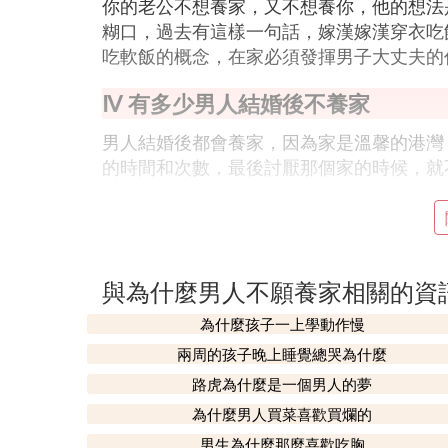
你的老公不想養家，又不想養你，他的想法
糊口，過去有這樣一句話，嫁漢嫁漢穿衣吃
吃軟飯的概念，在家必須發揮男子大丈夫的
Ⅳ 有多少男人結婚後不養家
男人結婚後都會養家，因為家是溫馨的港灣
的時間和次數，最後討厭那個家的時候，就
Ⅳ 男人為什麼不願意養家
因為他不愛這個家。
與為什麼男人不願養家相關的資
Ⅵ 老公不養家 看錢太重了 我好累
為什麼孩子一上學動作慢
首先要經營好你倆的感情，這樣他才願意對
兩周的孩子晚上睡覺總哭為什麼
是貪玩的男人，又死活不肯離婚，那也許他
路虎為什麼是一個男人的夢
詢，希望我能夠幫到您，歡迎繼續追問哦…
為什麼男人買菜喜歡買爛的
Ⅶ 不養家的男人
男生為什麼那麼喜歡吃胸