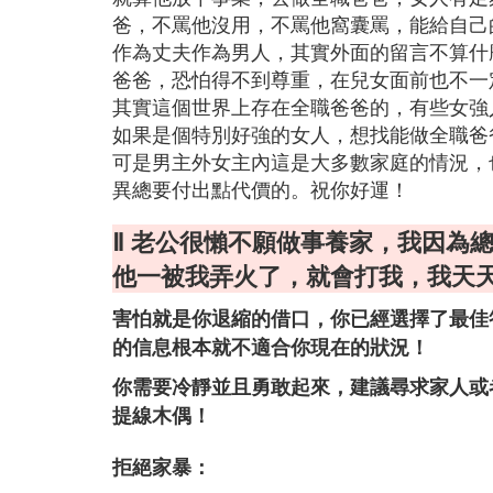
爸，不罵他沒用，不罵他窩囊罵，能給自己
作為丈夫作為男人，其實外面的留言不算什
爸爸，恐怕得不到尊重，在兒女面前也不一
其實這個世界上存在全職爸爸的，有些女強
如果是個特別好強的女人，想找能做全職爸
可是男主外女主內這是大多數家庭的情況，
異總要付出點代價的。祝你好運！
Ⅱ 老公很懶不願做事養家，我因為
他一被我弄火了，就會打我，我天
害怕就是你退縮的借口，你已經選擇了最佳
的信息根本就不適合你現在的狀況！
你需要冷靜並且勇敢起來，建議尋求家人或
提線木偶！
拒絕家暴：