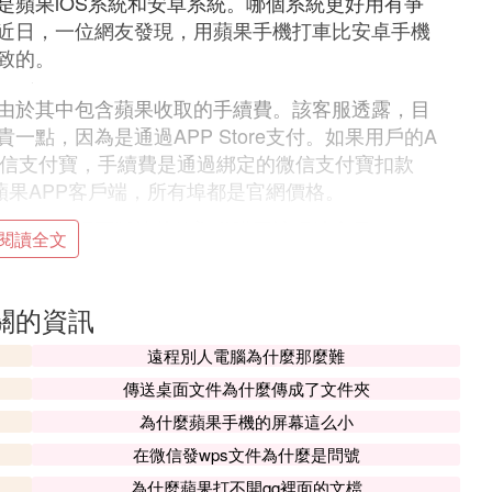
是蘋果iOS系統和安卓系統。哪個系統更好用有爭
近日，一位網友發現，用蘋果手機打車比安卓手機
致的。
由於其中包含蘋果收取的手續費。該客服透露，目
一點，因為是通過APP Store支付。如果用戶的A
了微信支付寶，手續費是通過綁定的微信支付寶扣款
了蘋果APP客戶端，所有埠都是官網價格。
覽器端或網頁版等其他渠道購買該網站會員。
閱讀全文
，到底比安卓手機好在哪裡
關的資訊
都是安卓系統目前無法比例的！在硬體做工方面也
卓系統的小米3，不是果粉，但是我們不得不承認蘋
遠程別人電腦為什麼那麼難
國產，但是支持歸支持，區別我們還是要承認的，
傳送桌面文件為什麼傳成了文件夾
為國人的這種盲目，不去承認別人的好，以至於看
為什麼蘋果手機的屏幕這么小
話肯定是用了安卓手機的，現在蘋果4S手機配置方
在微信發wps文件為什麼是問號
年了！但是在體驗方面呢？一個4核4G的安卓手機還不
我講數據，數據不代表什麼，我們買手機不是來每
為什麼蘋果打不開qq裡面的文檔