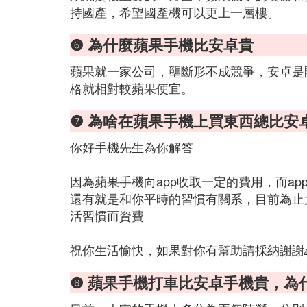
持國產，希望國產機可以更上一層樓。
❻ 為什麼蘋果手機比安卓貴
蘋果就一家公司，壟斷形不成競爭，安卓是
格就相對較蘋果便宜。
❼ 為啥在蘋果手機上買東西總比安
你好手機先生為你解答
因為蘋果手機向app收取一定的費用，而a
還有就是和你平時的習慣有關系，目前為止
活習慣而資費
祝你生活愉快，如果對你有幫助請採納謝謝
❽ 蘋果手機打車比安卓手機貴，為