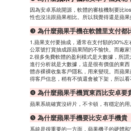
因為安卓系統開源，軟體的審核機制要比io
性也沒法跟蘋果相比。所以我覺得還是蘋果
❸ 為什麼蘋果手機在軟體里支付都
1.蘋果支付要抽成，通常在支付額的30%
公眾號打賞抽成跟蘋果鬧的不愉快。而廠家
2.很多免費軟體的盈利模式是大數據，所
進行分析就是大數據，這是很有價值的東西
體赤裸裸收集客戶隱私，用來變現。而蘋果
得客戶信息，稍有不慎還會被下架，所以看
❹ 為什麼蘋果手機買東西比安卓要
蘋果系統確實沒碎片，不卡頓，有穩定的用
❺ 為什麼蘋果手機要比安卓手機貴
系統是很重要的一方面，蘋果機子的硬體和