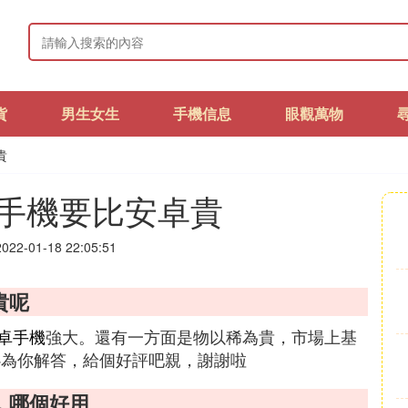
貨
男生女生
手機信息
眼觀萬物
貴
手機要比安卓貴
22-01-18 22:05:51
貴呢
卓手機
強大。還有一方面是物以稀為貴，市場上基
心為你解答，給個好評吧親，謝謝啦
，哪個好用