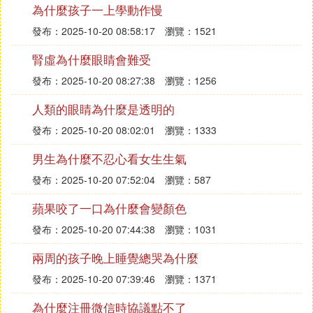
為什麼孩子一上學動作慢
電腦打機或上網者,卻有可能專注得忘記眨眼,外國就
有研究以觀察機迷,發現他們平均2分逗肢多鍾也不會
發布：2025-10-20 08:58:17
瀏覽：1521
眨眼一次,此舉就非常傷眼了.
腎虛為什麼眼睛會難受
眼科專家還指出,雖然現時青少年多沉迷打機,但患上
發布：2025-10-20 08:27:38
瀏覽：1256
電腦視力綜合症者,仍以上班族為常見,因為此症皆因
人類的眼睛為什麼是透明的
累積勞損而得病,上班族用 「腦」時日已久,自然沒那
發布：2025-10-20 08:02:01
瀏覽：1333
麼禁得住捱,較易發病.其山嘩世中,從事金融工作的人
士,因入夜後仍要上網留意外國股市,作息跟生理時鍾
男生為什麼不忍心看女生生氣
經常不配合,這對視力健康影響會更甚,他們也是患電
發布：2025-10-20 07:52:04
瀏覽：587
腦視力綜合症的高危族,這類人往往用電腦半年時間
就開始發病。
蘋果咬了一口為什麼會變顏色
發布：2025-10-20 07:44:38
瀏覽：1031
兩周的孩子晚上睡覺總哭為什麼
發布：2025-10-20 07:39:46
瀏覽：1371
為什麼注冊微信時協議點不了