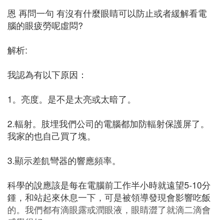
恩 再問一句 有沒有什麼眼睛可以防止或者緩解看電
腦的眼疲勞呢虛悶?
解析:
我認為有以下原因：
1。亮度。是不是太亮或太暗了。
2.輻射。肢埋我們公司的電腦都加防輻射保護屏了。
我家的也自己買了塊。
3.顯示差飢彎器的響應頻率。
科學的說應該是每在電腦前工作半小時就遠望5-10分
鍾，和站起來休息一下，可是被領導發現會影響吃飯
的。我們都有滴眼露或潤眼液，眼睛澀了就滴二滴會