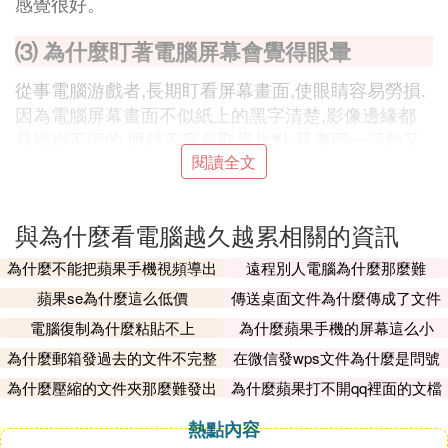
感覺很好。
⑶ 為什麼盯著電腦屏幕會覺得眼暈
從事電腦游戲者,長期盯看屏幕畫面,使眼睛容易勞損.
因為電腦屏幕畫面不似紙上的黑字清楚,影像邊緣都
是模糊不清的,眼睛不容易取得焦點,且畫面一活動又
閱讀全文
得再取焦點,以致眼球晶體內的調節肌要不停地調節
才看清影像,所以電腦屏幕看得多,視力耗損就越大.
與為什麼看電腦越久越累相關的資訊
另外,過分專註定睛不眨眼,眼科醫生認為亦是關鍵.電
腦操作是一件視力相當集中的工作,會減少眼內潤滑
為什麼不能把蘋果手機視頻導出
遠程別人電腦為什麼那麼難
劑和酶的分泌.一蘆遲般來說,如果人每分鍾眨眼少於5
蘋果se為什麼這么低價
傳送桌面文件為什麼傳成了文件
次,而且持續時間較長,便會使眼睛乾燥、疲勞,出現重
夾
電腦復制為什麼粘貼不上
為什麼蘋果手機的屏幕這么小
影、視力模糊以及頭頸疼痛等症狀.
為什麼郵箱發過去的文件不完整
在微信發wps文件為什麼是問號
呢
因追看電視劇而發病的患者,不是沒有定睛不眨眼的
為什麼壓縮的文件夾那麼難發出
為什麼蘋果打不開qq裡面的文檔
去
現象出現,但數量肯定較平常用電腦者少,原因是看電
熱點內容
視性質較為消閑,又有廣告位,人的專注力也較低,但用