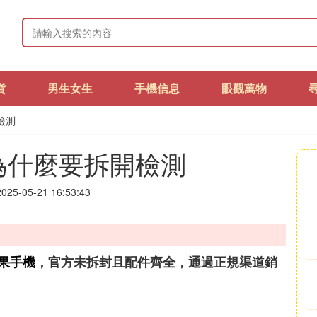
貨
男生女生
手機信息
眼觀萬物
檢測
為什麼要拆開檢測
25-05-21 16:53:43
果手機
，官方未拆封且配件齊全，通過正規渠道銷