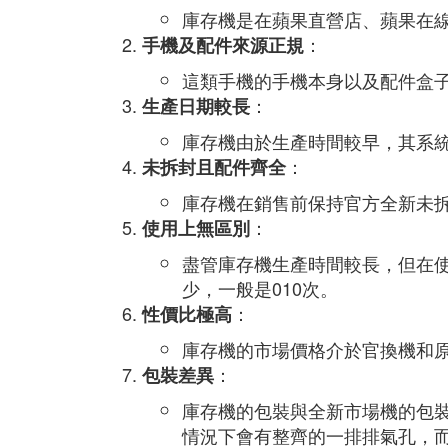
庫存機是在蘋果直營店、蘋果在
：
手機及配件來源正規
這類手機的手機本身以及配件盒
：
生產日期較長
庫存機由於生產時間較早，其系
：
未拆封且配件齊全
庫存機在銷售前保持官方全新未
：
使用上無區別
盡管庫存機生產時間較長，但在
少，一般是010次。
：
性價比極高
庫存機的市場價格介於官換機和
：
包裝差異
庫存機的包裝與全新市場機的包
情況下會有整齊的一排排氣孔，