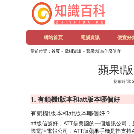
網站首頁
電腦資訊
便宜好
當前位置：
首頁
»
電腦資訊
» 蘋果t版為什麼便宜
蘋果t
發布時間: 20
1. 有鎖機t版本和att版本哪個好
有鎖機t版本和att版本哪個好？
att版信號好，ATT是美國的一個通訊公司，原為Ame
國電話電報公司，ATT版
蘋果手機
是指支持