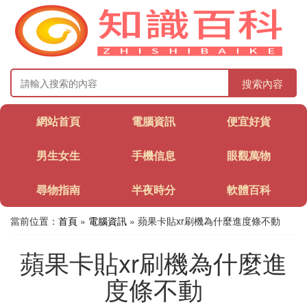
搜索內容
網站首頁
電腦資訊
便宜好貨
男生女生
手機信息
眼觀萬物
尋物指南
半夜時分
軟體百科
當前位置：
首頁
»
電腦資訊
» 蘋果卡貼xr刷機為什麼進度條不動
蘋果卡貼xr刷機為什麼進
度條不動