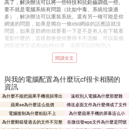
高了，解決辦法可以將一些特技和抗鉅齒調低一些。
要不就是電腦系統有問題（比如中毒、系統垃圾過
多），解決辦法可以重裝系統。還有另一種可能是你
網速的問題，如果是獨自一條idsl網線的話應該就沒
問題，如果是群網你就要看一下是不是有人在下載看
電影什麼的，這樣都會使你覺得卡不流暢，可以裝個
網路巡查官或者p2p終結者，這樣可以控制別人。
閱讀全文
就是顯卡問題，如果換不了的話你照我的方法試試，
看有效果沒。 第一：將桌面的背景圖片（壁紙）取
消掉，因為他會很大程度的影響圖像刷新率。 第
與我的電腦配置為什麼玩cf很卡相關的
二：將電腦的解析度適當調小些，具體電腦顯示器具
資訊
體分析，配置比較低的電腦甚至可以考慮用16位色。
第三：強行關閉顯卡的垂直同步，這是必要的。 第
為什麼不能把蘋果手機視頻導出
遠程別人電腦為什麼那麼難
四：右鍵「我的電腦」，屬性，高級，性能，選擇
蘋果se為什麼這么低價
傳送桌面文件為什麼傳成了文件
「最佳性能」。 第五：桌面屬性，設置，高級，監
夾
電腦復制為什麼粘貼不上
為什麼蘋果手機的屏幕這么小
視器，屏幕刷新率調到75以上，這里要說的是很多玩
為什麼郵箱發過去的文件不完整
在微信發wps文件為什麼是問號
cs的朋友甚至把屏幕刷新率搞到了200，其實沒有必
呢