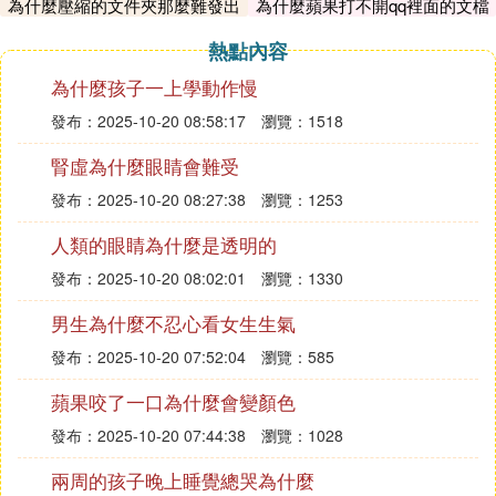
為什麼壓縮的文件夾那麼難發出
為什麼蘋果打不開qq裡面的文檔
要，因為屏幕刷新率75以上時，人的肉眼已經分辨不
去
出來畫面的流暢度區別了。 另外，桌面的文件越少
熱點內容
越好，經過上面5步後，ok，進游戲吧，看看你的fps
為什麼孩子一上學動作慢
提高了多少，玩起來應該很爽了，當然也許會遇到fp
s不穩定的情況.
發布：2025-10-20 08:58:17
瀏覽：1518
⑸ 我電腦網速夠，配置也行，為什麼玩穿越火線卻
腎虛為什麼眼睛會難受
很卡
摘要親，您的問題我已收到，看完會及時回復，請稍
發布：2025-10-20 08:27:38
瀏覽：1253
等一會兒哦。您追問後，因為單子太多會依次回答，
人類的眼睛為什麼是透明的
不會不回答您的，請您耐心等待一會兒哦!
發布：2025-10-20 08:02:01
瀏覽：1330
⑹ 電腦明明配置很高，為什麼玩游戲卻很卡頓
1、你要看看游戲 廠家 給你的建議配置
男生為什麼不忍心看女生生氣
2、需要你看看是否有該游戲的某些數據驅動 你沒有
發布：2025-10-20 07:52:04
瀏覽：585
更新到位
3、同時如果是筆記本，是否存在集成顯卡和獨立顯
蘋果咬了一口為什麼會變顏色
卡，沒有做到自然切換
發布：2025-10-20 07:44:38
瀏覽：1028
⑺ 電腦明明配置很高，為什麼玩游戲卻很卡頓
計算機卡頓具體介紹如下：
兩周的孩子晚上睡覺總哭為什麼