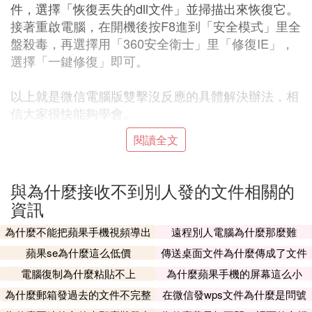
件，選擇「恢復丟失的dll文件」並掃描出來恢復它。
接著重啟電腦，在開機後按F8進到「安全模式」里全
盤殺毒，再選擇用「360安全衛士」里「修復IE」，
選擇「一鍵修復」即可。
以上就是微信電腦版雙擊沒反應的具體解決辦法，相
信大家很快能夠學會。
閱讀全文
本文章基於Dell品牌、Windows 10系統、微信 2.9.5.
41版本撰寫的。
與為什麼接收不到別人發的文件相關的
⑷ 手機微信傳輸文件電腦接收不到
資訊
摘要導致這個問題應該是一個程序BUG。可以從網路
中搜索微信，下載最新版本的電腦端微信程序。
為什麼不能把蘋果手機視頻導出
遠程別人電腦為什麼那麼難
蘋果se為什麼這么低價
傳送桌面文件為什麼傳成了文件
⑸ 微信電腦客戶端接收不了文件怎麼辦老是顯示一
夾
個紅色的感嘆號，打不開
電腦復制為什麼粘貼不上
為什麼蘋果手機的屏幕這么小
為什麼郵箱發過去的文件不完整
在微信發wps文件為什麼是問號
聊天信息出現紅色感嘆號，表示由於網路原因無法發
呢