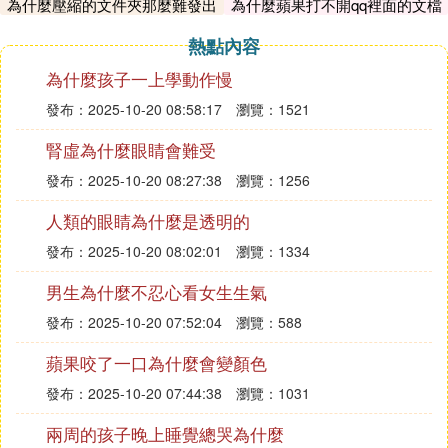
送，請稍後再發送；如果長時間出現問題，可以更改
為什麼壓縮的文件夾那麼難發出
為什麼蘋果打不開qq裡面的文檔
去
移動網路接入點（如Wifi）並重新登錄到微信。
熱點內容
在正常的聊天情況下，如果有一個紅色的感嘆號，唯
為什麼孩子一上學動作慢
一的原因是沒有網路信號，因為沒有信號可以得到微
發布：2025-10-20 08:58:17
瀏覽：1521
信消息，這使得聊天很難繼續。
在這種情況下，可以選擇要通信的流量，可以更好地
腎虛為什麼眼睛會難受
保證網路信號，這樣就不會發生這種情況。這樣的情
發布：2025-10-20 08:27:38
瀏覽：1256
況是比較常見的，因為網路有時不是很穩定，這樣的
人類的眼睛為什麼是透明的
情況可以再次發送。
發布：2025-10-20 08:02:01
瀏覽：1334
當朋友們會刪除自己的時候還會有發簡訊和紅色感嘆
號的情況，這個時候給對方加自己的就行了，才能把
男生為什麼不忍心看女生生氣
簡訊發出去。
發布：2025-10-20 07:52:04
瀏覽：588
所以，在使用微信的時候，也要把握這樣的情況，一
蘋果咬了一口為什麼會變顏色
旦看到紅色的感嘆號可能會希望看到具體的原因，當
然微信也會給自己一個提示，可以根據具體的原因解
發布：2025-10-20 07:44:38
瀏覽：1031
決問題，從而恢復微信的使用。
兩周的孩子晚上睡覺總哭為什麼