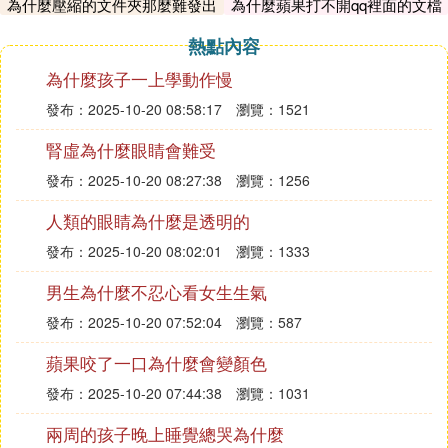
電腦自動控制系統及程序設計語言，允許使用者很容
為什麼壓縮的文件夾那麼難發出
為什麼蘋果打不開qq裡面的文檔
易組合系統已有的簡單指令，定義成為功能較復雜的
去
熱點內容
高階指令。
* Fortran 譯為「公式翻譯器」，它是世界上最早出現
為什麼孩子一上學動作慢
的計算機高級程序設計語言，廣泛應用於科學和工程
發布：2025-10-20 08:58:17
瀏覽：1521
計算領域。
腎虛為什麼眼睛會難受
*FoxPro是由美國Fox Software公司於1988年推出的
資料庫產品
發布：2025-10-20 08:27:38
瀏覽：1256
*F#F#是由微軟發展的為微軟.NET語言提供運行環境
人類的眼睛為什麼是透明的
的程序設計語言
*FavaFava語言是一個小型的解釋語言，它主要面向
發布：2025-10-20 08:02:01
瀏覽：1333
於系統測試領域及小型嵌入式設備。
男生為什麼不忍心看女生生氣
*IDLIDL 是一種數據分析和圖像化應用程序及編程語
發布：2025-10-20 07:52:04
瀏覽：587
言
*GoGo語言是谷歌2009發布的第二款開源編程語
蘋果咬了一口為什麼會變顏色
言。Go語言專門針對多處理器系統應用程序的編程
發布：2025-10-20 07:44:38
瀏覽：1031
進行了優化橋源，使用Go編譯的程序可以媲美C或C
++代碼的速度，而且更加安全、支持並行進程。
兩周的孩子晚上睡覺總哭為什麼