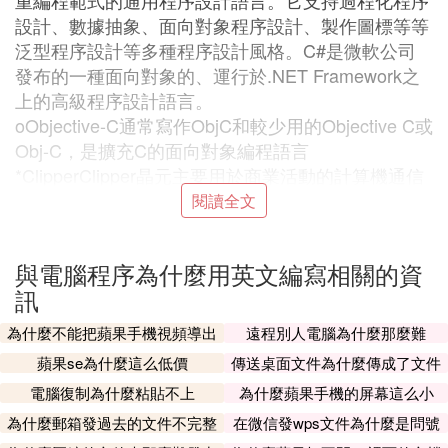
重編程範式的通用程序設計語言。它支持過程化程序
設計、數據抽象、面向對象程序設計、製作圖標等等
泛型程序設計等多種程序設計風格。C#是微軟公司
發布的一種面向對象的、運行於.NET Framework之
上的高級程序設計語言。
oObjective-C通常寫作ObjC和較少用的Objective C或
Obj-C，是擴充C的面向對象編程語言
*ClipperClipper晶元主要用於商業活動的計算機通信
網
閱讀全文
*COBOL一種適合於商業及數據處理的類似英語的程
序設計語言
與電腦程序為什麼用英文編寫相關的資
*dBasedBASE是第一個在微型計算機上被廣泛使用
訊
的資料庫管理系統(DBMS
E語言以簡體中文作為程序代碼進行編程操作。
為什麼不能把蘋果手機視頻導出
遠程別人電腦為什麼那麼難
*PASCAL、DelphiPascal是一種計算機通用的高級程
蘋果se為什麼這么低價
傳送桌面文件為什麼傳成了文件
序設計語言 ;Delphi是全新的可視化編程環境，是一
夾
電腦復制為什麼粘貼不上
為什麼蘋果手機的屏幕這么小
種方便、快捷的Windows應用程序開發工具
為什麼郵箱發過去的文件不完整
*Forth由Charles H. Moore發展出來在天文台使用的
在微信發wps文件為什麼是問號
呢