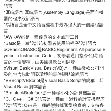
語言
*匯編語言 匯編語言(Assembly Language)是面向機
器的程序設計語言
*易語言是全中文語言編程中最為強大的一個編程語
言
*AWKAWK是一種優良的文本處理工具
*Basic是一種設計給初學者使用的程序設計語言
oQBasicQBASIC是BASIC(Beginner's All-purpose S
ymbolic Instruction Code，初學者通用指令代碼)語
言的一個變種，由美國微軟公司開發
oVisual BasicVisual Basic(VB)是一種由微軟公司開
發的包含協助開發環境的事件驅動編程語言
*VBScriptVBScript是Visual Basic Script的簡稱，即
Visual Basic 腳本語言
*BrainfuckBrainfuck是一種極小化的計算機語言
*C、C++ 、C# C語言是一種面向過程的計算機程序
設計語言; C++是一種靜態數據類型檢查的，支持多