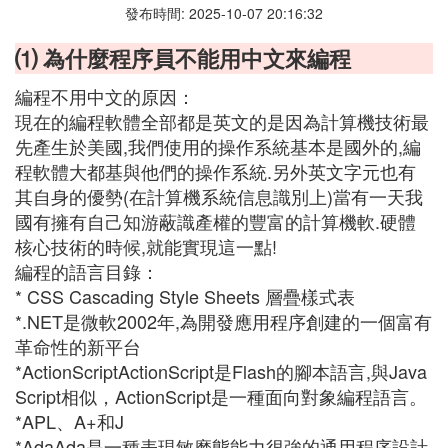
發布時間: 2025-10-07 20:16:32
⑴ 為什麼程序員不能用中文來編程
編程不用中文的原因：
現在的編程軟體全部都是英文的是因為計算機技術最
先產生於美國,我們使用的操作系統基本是國外的,編
程軟體大都基與他們的操作系統.另外英文字元也有
其自身的優勢(在計算機系統信息識別上)當有一天我
國有擁有自己知游蔽識產權的豐富的計算機軟.硬體
核心技術的時候,就能實現這一點!
編程的語言目錄：
* CSS Cascading Style Sheets 層疊樣式表
*.NET是微軟2002年,為開發應用程序創建的一個富有
革命性的新平台
*ActionScriptActionScript是Flash的腳本語言,與Java
Script相似，ActionScript是一種面向對象編程語言。
*APL、A+和J
*AdaAda是一種表現敏磨態能力很強的通用程序設計