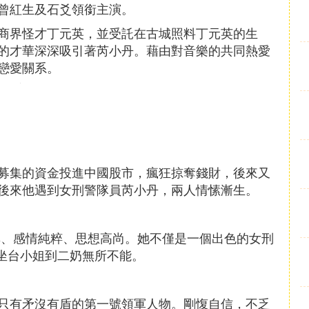
曾紅生及石爻領銜主演。
商界怪才丁元英，並受託在古城照料丁元英的生
的才華深深吸引著芮小丹。藉由對音樂的共同熱愛
戀愛關系。
募集的資金投進中國股市，瘋狂掠奪錢財，後來又
後來他遇到女刑警隊員芮小丹，兩人情愫漸生。
率、感情純粹、思想高尚。她不僅是一個出色的女刑
從坐台小姐到二奶無所不能。
中只有矛沒有盾的第一號領軍人物。剛愎自信，不乏