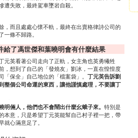
慘遭失敗，最終駕車墜岩自殺。
餘，而且處處心懷不軌，最終在出賣格律詩公司的
了一條不歸路。
件給了馮世傑和葉曉明會有什麼結果
丁元英看著公司走向了正軌，女主角也英勇犧牲
前，想到了自己的「發燒友」劉冰，一直在惶惶度
司「保全」自己地位的「檔案袋」。
丁元英告訴劉
到整個公司命運的東西，讓他謹慎處理，不要讓丁
特別是
曉明倆人，他們也不會鬧出什麼幺蛾子來。
的本意，只是希望丁元英能幫自己村子裡一把，帶
早就心滿意足了。