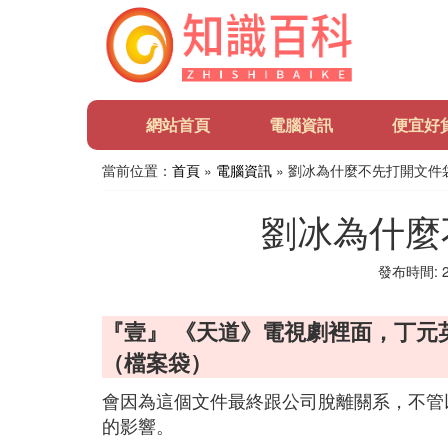
網站首頁
電腦資訊
便宜好
當前位置：
首頁
»
電腦資訊
» 劉冰為什麼不先打開文件
劉冰為什麼
發布時間: 20
『壹』 《天道》電視劇裡面，丁元
（檔案袋）
會因為這個文件最終跟公司脫離關系，不管
的影響。