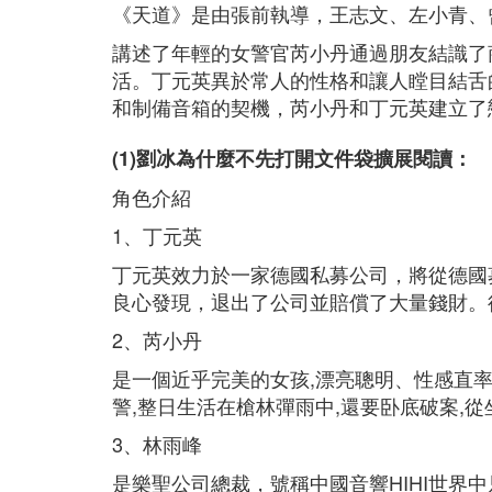
《天道》是由張前執導，王志文、左小青、
講述了年輕的女警官芮小丹通過朋友結識了
活。丁元英異於常人的性格和讓人瞠目結舌
和制備音箱的契機，芮小丹和丁元英建立了
(1)劉冰為什麼不先打開文件袋擴展閱讀：
角色介紹
1、丁元英
丁元英效力於一家德國私募公司，將從德國
良心發現，退出了公司並賠償了大量錢財。
2、芮小丹
是一個近乎完美的女孩,漂亮聰明、性感直
警,整日生活在槍林彈雨中,還要卧底破案,
3、林雨峰
是樂聖公司總裁，號稱中國音響HIHI世界