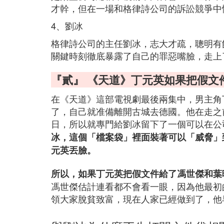
才幹，但在一場和格律詩公司的訴訟競爭中
4、劉冰
格律詩公司的主任劉冰，志大才疏，聰明有
關鍵時刻徹底暴露了自己的罪惡嘴臉，走上
『貳』 《天道》丁元英如果把假文
在《天道》這部電視劇最後兩集中，男主角
了，自己就准備離開古城去德國。他在走之
日，所以就專門給劉冰留下了一個可以在公
冰，這個「檔案袋」裡面裝著可以「威脅」
元英丟臉。
所以，如果丁元英把假文件給了馮世傑和葉
馮世傑估計連看都不會看一眼，因為他最初
領大家脫貧致富，現在人家已經做到了，他