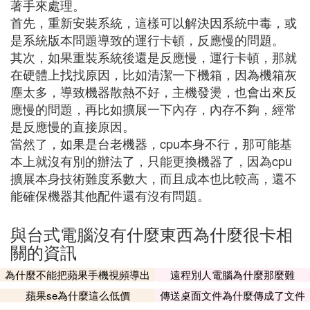
著手來處理。
首先，重新安裝系統，這樣可以解決因系統中毒，或
是系統版本問題導致的運行卡頓，反應慢的問題。
其次，如果重裝系統後還是反應慢，運行卡頓，那就
在硬體上找找原因，比如清潔一下機箱，因為機箱灰
塵太多，導致機器散熱不好，主機發燙，也會出來反
應慢的問題，再比如擴展一下內存，內存不夠，經常
是反應慢的直接原因。
當然了，如果是台老機器，cpu本身不行，那可能基
本上就沒有別的辦法了，只能更換機器了，因為cpu
擴展本身技術難度系數大，而且成本也比較高，還不
能確保機器其他配件還有沒有問題。
與台式電腦沒有什麼東西為什麼很卡相
關的資訊
為什麼不能把蘋果手機視頻導出
遠程別人電腦為什麼那麼難
蘋果se為什麼這么低價
傳送桌面文件為什麼傳成了文件
夾