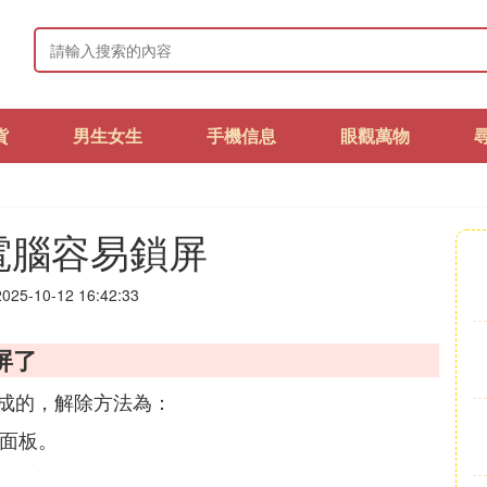
貨
男生女生
手機信息
眼觀萬物
電腦容易鎖屏
25-10-12 16:42:33
屏了
成的，解除方法為：
制面板。