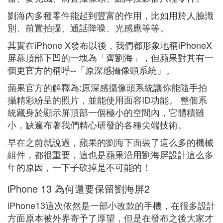
劉海內多種零件能起到豐富的作用，比如用於人臉識
別、前置拍攝、通話降噪、光感應等等。
其實在iPhone X發布以後，我們都形象地稱iPhoneX
屏幕頂部下凹的一塊為「齊劉海」，但蘋果對其有一
個更官方的稱呼--「原深感攝像頭系統」。
蘋果官方的解釋為:原深感攝像頭系統讓你能隨手拍
攝精彩紛呈的照片，並能使用面容ID功能。 整個系
統藏身於顯示屏頂部一個極小的空間內，它體積雖
小，缺遍布著我們精心研發的各種尖端技術。
早在之前就說過，蘋果的劉海下面裝了這么多的機械
組件，都很重要，這也是蘋果沿用劉海屏設計這么多
年的原因，一下子砍掉是不可能的！
iPhone 13 為何還要保留劉海屏2
iPhone13這次依然是一部小改款的手機，在很多設計
方面原本被外界寄予了厚望，但是在發布之後大家才