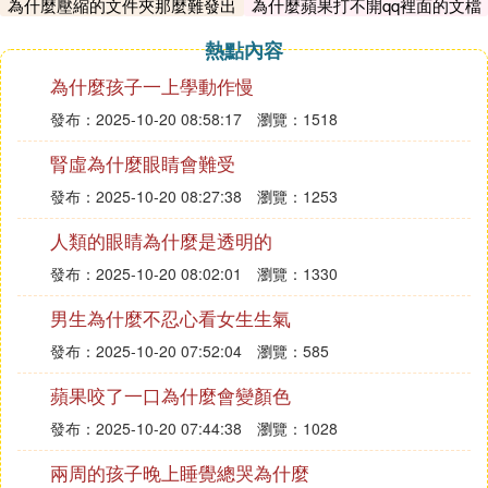
為什麼壓縮的文件夾那麼難發出
為什麼蘋果打不開qq裡面的文檔
別解鎖的技術也並沒有實現，這也就意味著iPhone13
去
如果在佩戴口罩的狀態下，依然需要通過輸入密碼來
熱點內容
進行手機的解鎖過程。如果iPhone13加入了TouchID
為什麼孩子一上學動作慢
技術，那麼在FaceID無法使用的前提下，通過指紋來
發布：2025-10-20 08:58:17
瀏覽：1518
識別解鎖也更加方便。
腎虛為什麼眼睛會難受
不過令人遺憾的是iPhone13沒有加入TouchID，也沒
有升級FaceID，這在戴口罩使用時依然非常麻煩。
發布：2025-10-20 08:27:38
瀏覽：1253
20W規格的充電
人類的眼睛為什麼是透明的
蘋果在發布會上雖然表示在電池的續航能力表現方
發布：2025-10-20 08:02:01
瀏覽：1330
面，比上一代的iPhone12更加優秀，比如在視頻的續
男生為什麼不忍心看女生生氣
航時間上iPhone13增加了2小時，音頻的續航時間上i
Phone13增加了10小時。但是蘋果從頭到尾都沒有提
發布：2025-10-20 07:52:04
瀏覽：585
到iPhone13的充電規格是多少，所以只能默認iPhon
蘋果咬了一口為什麼會變顏色
e13的快充規格依然是20W，這不禁讓人大失所望。
發布：2025-10-20 07:44:38
瀏覽：1028
在國產手機動輒配備100W的快充規格情況下，iPhon
e13依然還是搭載20W的快充規格，這實在是讓人匪
兩周的孩子晚上睡覺總哭為什麼