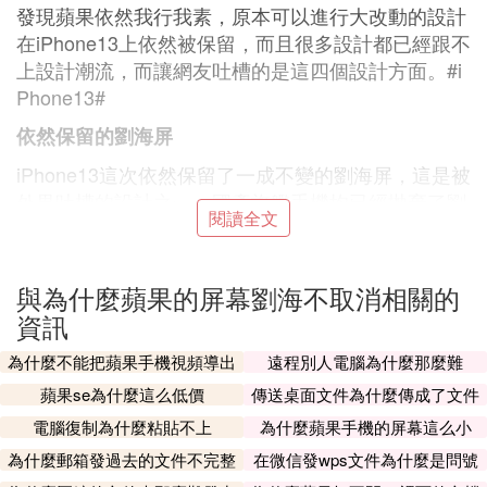
發現蘋果依然我行我素，原本可以進行大改動的設計
在iPhone13上依然被保留，而且很多設計都已經跟不
上設計潮流，而讓網友吐槽的是這四個設計方面。#i
Phone13#
依然保留的劉海屏
iPhone13這次依然保留了一成不變的劉海屏，這是被
外界吐槽的設計之一。國產旗艦手機均已經拋棄了劉
閱讀全文
海屏的設計，唯獨只有蘋果還在堅持使用。可能因為
多年的變化實在是說不過去，這次iPhone13將劉海屏
的`尺寸給縮短了，比上一代看起來劉海屏的尺寸更
與為什麼蘋果的屏幕劉海不取消相關的
小，但是上下的寬度卻更高了。
資訊
雖然劉海屏的尺寸小了一些，但是在正面的辨識度
為什麼不能把蘋果手機視頻導出
遠程別人電腦為什麼那麼難
上，iPhone13依然不是很高。
蘋果se為什麼這么低價
傳送桌面文件為什麼傳成了文件
沒有TouchID技術
夾
電腦復制為什麼粘貼不上
為什麼蘋果手機的屏幕這么小
iPhone13這次依然是沒有加入TouchID技術，而且之
為什麼郵箱發過去的文件不完整
在微信發wps文件為什麼是問號
前傳聞iPhone13將會搭載全新FaceID支持戴口罩識
呢