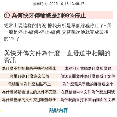
發布時間: 2025-10-13 13:49:17
① 為何快牙傳輸總是到99%停止
經常出現這樣的情況,據我分析是單個線程停止了~我
一般是停止-續傳-停止-續傳,交替幾次他就完成最後
的1%了
與快牙傳文件為什麼一直發送中相關的
資訊
為什麼不能把蘋果手機視頻導出
遠程別人電腦為什麼那麼難
蘋果se為什麼這么低價
傳送桌面文件為什麼傳成了文件
夾
電腦復制為什麼粘貼不上
為什麼蘋果手機的屏幕這么小
為什麼郵箱發過去的文件不完整
在微信發wps文件為什麼是問號
呢
為什麼壓縮的文件夾那麼難發出
為什麼蘋果打不開qq裡面的文檔
去
熱點內容