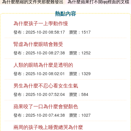
為什麼壓縮的文件夾那麼難發出
為什麼蘋果打不開qq裡面的文檔
去
應該是無線網卡驅動及電源管理驅動問題。
熱點內容
1：可以到官網下載一下該機型的電源管理驅動、熱
鍵驅動、無線網卡驅動，依次進行安裝後，重啟一下
為什麼孩子一上學動作慢
電腦，再進行連接就好了。
發布：2025-10-20 08:58:17
瀏覽：1517
2：系統病毒：可以進行系統殺毒清理插件等，必要
腎虛為什麼眼睛會難受
的情況下，可以恢復一下系統，或重新安裝一下系
統。
發布：2025-10-20 08:27:38
瀏覽：1252
3：考慮使用范圍：應在無線路由，無線覆蓋范圍內
人類的眼睛為什麼是透明的
使用，信號弱，強度低，也會造成掉線現象。
4：掉線情況下看無線本地狀態情況，依無線狀態來
發布：2025-10-20 08:02:01
瀏覽：1329
解決此問題，掉線後是斷開現象說明為第1、3種情
男生為什麼不忍心看女生生氣
況，可能信號弱或強度低或電腦的驅動問題等；另一
發布：2025-10-20 07:52:04
瀏覽：584
種情況掉線後還是處於連接狀態只是出現無網路連接
標識，說明網路或路由器設置問題（可以重啟下路由
蘋果咬了一口為什麼會變顏色
器，把電斷後重新通電，或恢復出廠重新設置一下路
發布：2025-10-20 07:44:38
瀏覽：1027
由等），再者就是排如寬頻網路是否正常的可能：
（可以把路由拔掉，只用貓連通電腦，檢測是否存在
兩周的孩子晚上睡覺總哭為什麼