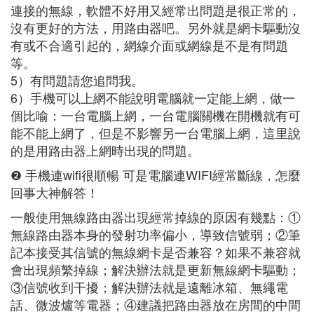
連接的無線，軟體不好用又經常出問題是很正常的，
沒有更好的方法，用路由器吧。另外就是網卡驅動沒
有或不合適引起的，網線介面或網線是不是有問題
等。
5）有問題請您追問我。
6）手機可以上網不能說明電腦就一定能上網，做一
個比喻：一台電腦上網，一台電腦關機在開機就有可
能不能上網了，但是不影響另一台電腦上網，這里說
的是用路由器上網時出現的問題。
❷ 手機連wifi很順暢 可是電腦連WIFI經常斷線，怎麼
回事大神解答！
一般使用無線路由器出現經常掉線的原因有幾點：①
無線路由器本身的發射功率偏小，導致信號弱；②筆
記本接受其信號的無線網卡是否兼容？如果不兼容就
會出現頻繁掉線；解決辦法就是更新無線網卡驅動；
③信號收到干擾；解決辦法就是遠離冰箱、無繩電
話、微波爐等電器；④建議把路由器放在房間的中間