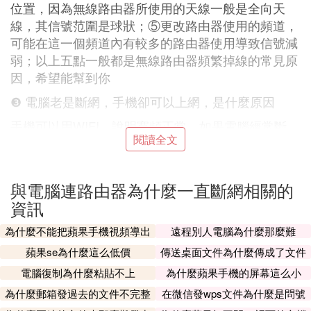
位置，因為無線路由器所使用的天線一般是全向天
線，其信號范圍是球狀；⑤更改路由器使用的頻道，
可能在這一個頻道內有較多的路由器使用導致信號減
弱；以上五點一般都是無線路由器頻繁掉線的常見原
因，希望能幫到你
❸ 電腦老是斷網，手機卻可以上網，是什麼原因
手機可以用WIFI，說明寬頻正常，如果電腦經常斷
閱讀全文
網，可能是網卡沒有插好或網卡驅動程序存在問題，
建議重新插入網卡或重新安裝驅動程序再試，同時留
意網線和網卡介面是否正常，可換一根網線嘗試。
與電腦連路由器為什麼一直斷網相關的
另外，網卡工作模式存在問題，也會影響使用，可找
資訊
到電腦「我的電腦」圖標，右鍵點擊，選擇「管理-
設備管理器-點到網路適配器」，找到網卡，然後右
為什麼不能把蘋果手機視頻導出
遠程別人電腦為什麼那麼難
鍵點擊網卡，在「屬性---高級--mediatype或者鏈接
蘋果se為什麼這么低價
傳送桌面文件為什麼傳成了文件
速度」，把網卡的工作模式設定外10m半雙工。
夾
電腦復制為什麼粘貼不上
為什麼蘋果手機的屏幕這么小
❹ 電腦WLAN連接頻繁掉線，但手機wifi可以用的原
為什麼郵箱發過去的文件不完整
在微信發wps文件為什麼是問號
因是什麼
呢