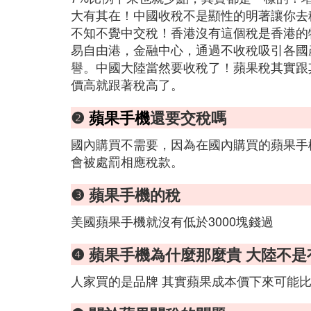
大有其在！中國收稅不是顯性的明著讓你去
不知不覺中交稅！香港沒有這個稅是香港的
易自由港，金融中心，通過不收稅吸引各國
譽。中國大陸當然要收稅了！蘋果稅其實跟
價高就跟著稅高了。
❷
蘋果手機
還要交稅嗎
國內購買不需要，因為在國內購買的蘋果手
會被處罰相應稅款。
❸ 蘋果手機的稅
美國蘋果手機就沒有低於3000塊錢過
❹ 蘋果手機為什麼那麼貴 大陸不
人家買的是品牌 其實蘋果成本價下來可能比