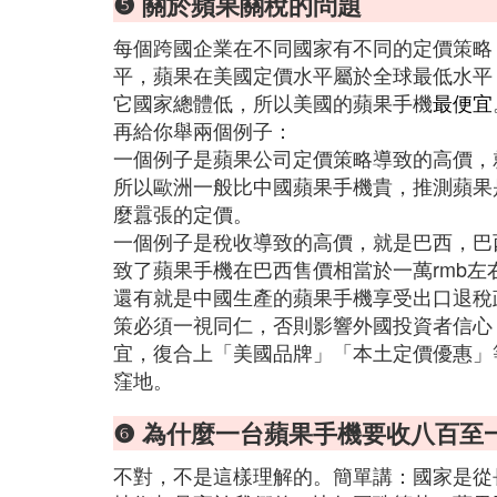
❺ 關於蘋果關稅的問題
每個跨國企業在不同國家有不同的定價策略
平，蘋果在美國定價水平屬於全球最低水平
它國家總體低，所以美國的蘋果手機
最便宜
再給你舉兩個例子：
一個例子是蘋果公司定價策略導致的高價，
所以歐洲一般比中國蘋果手機貴，推測蘋果
麼囂張的定價。
一個例子是稅收導致的高價，就是巴西，巴
致了蘋果手機在巴西售價相當於一萬rmb左
還有就是中國生產的蘋果手機享受出口退稅
策必須一視同仁，否則影響外國投資者信心
宜，復合上「美國品牌」「本土定價優惠」
窪地。
❻ 為什麼一台蘋果手機要收八百至
不對，不是這樣理解的。簡單講：國家是從