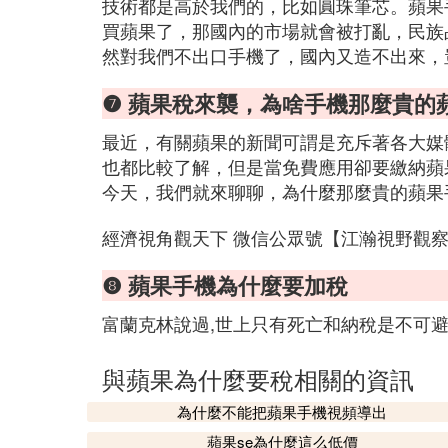
技術都是高於我們的，比如圓珠筆芯。蘋果
買蘋果了，那國內的市場就會被打亂，民族
然對我們不出口手機了，國內又造不出來，
❼ 蘋果稅來襲，為啥手機那麼貴的
最近，有關蘋果的新聞可謂是充斥著各大媒
也都比較了解，但是當免費應用卻要繳納蘋
今天，我們就來聊聊，為什麼那麼貴的蘋果
經濟視角觀天下 微信公眾號【江瀚視野觀察】ID：
❽ 蘋果手機為什麼要加稅
富蘭克林說過,世上只有死亡和納稅是不可
與蘋果為什麼要稅相關的資訊
為什麼不能把蘋果手機視頻導出
蘋果se為什麼這么低價