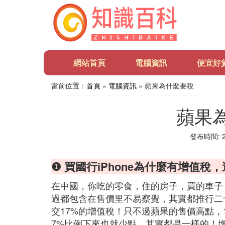
網站首頁
電腦資訊
便宜好
當前位置：
首頁
»
電腦資訊
» 蘋果為什麼要稅
蘋果
發布時間: 20
❶ 買國行iPhone為什麼有增值稅
在中國，你吃的零食，住的房子，買的車子
過都包含在售價里不易察覺，其實都推行二
交17%的增值稅！只不過蘋果的售價高點，
7%比例下來也就少點，其實都是一樣的！