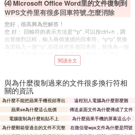
⑷ Microsoft Office Word里的文件復制到
WPS文件里有很多回車符號,怎麼消除
您好，很高興為您解答！
您 好： 回輸符的表示方法是"^p" ,可以按ctrl+h，調
出替換對話框，輸入兩個連續的回車符」^p^p",替換
為里輸入一個"^p",這樣就把多個回車符，替換為一個
了。如果回車符比較多，看看再次替換一下試試。
閱讀全文
如有疑問，請點擊我的頭像提問。祝您生活愉快！
⑸ 為什麼我下載的word文檔換行全是用的
與為什麼復制過來的文件很多換行符相
換行符
關的資訊
SHIFT+ENTER換行
為什麼不能把蘋果手機視頻導出
遠程別人電腦為什麼那麼難
用word試下就全明白了
蘋果se為什麼這么低價
傳送桌面文件為什麼傳成了文件
夾
⑹ 從文本文檔復制到word文檔里出現很多
電腦復制為什麼粘貼不上
為什麼蘋果手機的屏幕這么小
空白行怎麼辦
為什麼郵箱發過去的文件不完整
在微信發wps文件為什麼是問號
呢