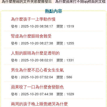
為什麼壓縮的文件夾那麼難發出
為什麼蘋果打不開qq裡面的文檔
因為在文本文檔裡面
去
很多
熱點內容
空白行是沒有顯示
為什麼孩子一上學動作慢
回車符號的，估計是排版的問題，你可以在word選擇
發布：2025-10-20 08:58:17
瀏覽：1519
刪除那些空白行
腎虛為什麼眼睛會難受
⑺ 復制的文件粘貼到word文檔中，很多地
發布：2025-10-20 08:27:38
瀏覽：1255
方有回車，而且大多數回車把一句話都隔開
人類的眼睛為什麼是透明的
了，怎麼去掉啊
發布：2025-10-20 08:02:01
瀏覽：1331
ctrl+h或者點編輯--替換--在替換的欄里上寫^p^p
替換成一個空格
男生為什麼不忍心看女生生氣
一個^P就是一個回車換行的意思，也就是說把兩個回
發布：2025-10-20 07:52:04
瀏覽：586
車換成一個回車。這樣所有段落後還多一個回車的行
都沒有了。。也就不浪費了。。
蘋果咬了一口為什麼會變顏色
發布：2025-10-20 07:44:38
瀏覽：1029
⑻ 從網頁復制到word里有好多回車符，怎
兩周的孩子晚上睡覺總哭為什麼
麼辦