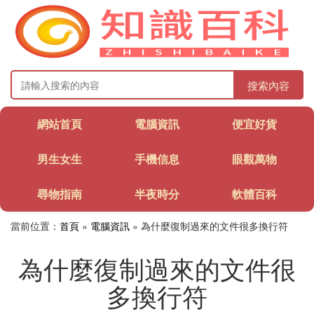
搜索內容
網站首頁
電腦資訊
便宜好貨
男生女生
手機信息
眼觀萬物
尋物指南
半夜時分
軟體百科
當前位置：
首頁
»
電腦資訊
» 為什麼復制過來的文件很多換行符
為什麼復制過來的文件很
多換行符