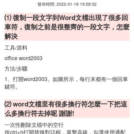
發布時間: 2022-01-18 19:58:32
⑴ 復制一段文字到Word文檔出現了很多回
車符，復制之前是很整齊的一段文字，怎麼
解決
工具/原料
office word2003
方法/步驟
1、打開word2003。如圖所示，每行末都有一個回車
鍵符。
⑵ word文檔里有很多換行符怎麼一下把這
么多換行符去掉呢 謝謝!
一次性刪除文檔中的空行
按ctrl+h打開替換對話框，單擊高級，勾選使用通配