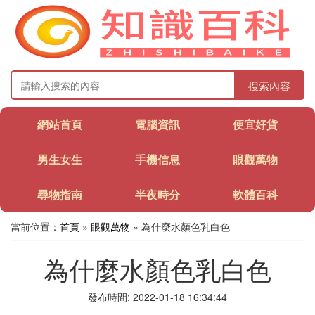
搜索內容
網站首頁
電腦資訊
便宜好貨
男生女生
手機信息
眼觀萬物
尋物指南
半夜時分
軟體百科
當前位置：
首頁
»
眼觀萬物
» 為什麼水顏色乳白色
為什麼水顏色乳白色
發布時間: 2022-01-18 16:34:44