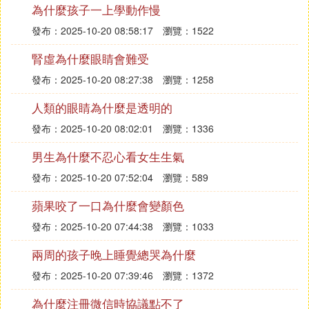
弱，但確實是藍色的。這點在大自然中就可以發現。
為什麼孩子一上學動作慢
無論是雪地里的深孔，還是冬天瀑布厚厚的冰層，你
發布：2025-10-20 08:58:17
瀏覽：1522
都可以看到，裡面的水是藍色的。你也可以挖一個夠
腎虛為什麼眼睛會難受
大夠深的白色水池，向裡面注滿水，垂直看下去，你
也會驚異地發現——裡面的水是藍色的。
發布：2025-10-20 08:27:38
瀏覽：1258
既然水是微藍色的，那麼，怎麼解釋海水有時候會是
人類的眼睛為什麼是透明的
醒目的蔚藍色呢？這就需要提到海水的反射了。其
實，海水呈蔚藍色，這是天空反射作用的結果。在陰
發布：2025-10-20 08:02:01
瀏覽：1336
天，你就可以發現，海水的藍色不是那麼醒目了。
男生為什麼不忍心看女生生氣
然而，水並不僅僅反射水面以上的光線，它也反射水
發布：2025-10-20 07:52:04
瀏覽：589
面下的光線，水裡面的雜質越多，它反射出的顏色就
越雜。
蘋果咬了一口為什麼會變顏色
在海洋和湖泊這些大型水體中，通常有著高度密集的
發布：2025-10-20 07:44:38
瀏覽：1033
微小浮游植物和藻類。在河流和池塘中，則多半含有
高度密集的灰塵和其他固體懸浮物。
兩周的孩子晚上睡覺總哭為什麼
光在水底經這些水下物質的反射和散射，表現在水面
發布：2025-10-20 07:39:46
瀏覽：1372
上就形成了我們看到的各種顏色。這樣一來，就可以
解釋為什麼地中海有時在晴天卻呈現亮綠色的原因
為什麼注冊微信時協議點不了