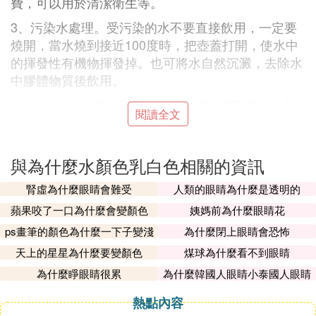
費，可以用於清潔衛生等。
3、污染水處理。受污染的水不要直接飲用，一定要
燒開，當水燒到接近100度時，把壺蓋打開，使水中
的揮發性有機物揮發掉。也可將水自然沉澱，去除水
中膠體物質後飲用。
4、為了放心，最好別喝生水。考慮到實際情況，檢
閱讀全文
測合格的自來水，在輸送到用戶的過程中，存在二次
污染的風險，因此也不提倡生飲，還是喝開水吧。再
說，長期飲用純凈水會導致體內缺乏必要的微量元素
與為什麼水顏色乳白色相關的資訊
和礦物質，特別是處於生長發育階段的小孩更是不能
腎虛為什麼眼睛會難受
人類的眼睛為什麼是透明的
長期飲用。
蘋果咬了一口為什麼會變顏色
姨媽前為什麼眼睛花
④ 為什麼水是白色的
ps畫筆的顏色為什麼一下子變淺
為什麼閉上眼睛會恐怖
了
人們通常會這樣回答：水是無色的，它是「透明的」
天上的星星為什麼要變顏色
煤球為什麼看不到眼睛
「清澈的」；海水看起來是藍色的，那是因為它反射
為什麼睜眼睛很累
為什麼韓國人眼睛小泰國人眼睛
了天空顏色的緣故。
大
熱點內容
這些看法是錯誤的。水是藍色的，雖然顏色較為微