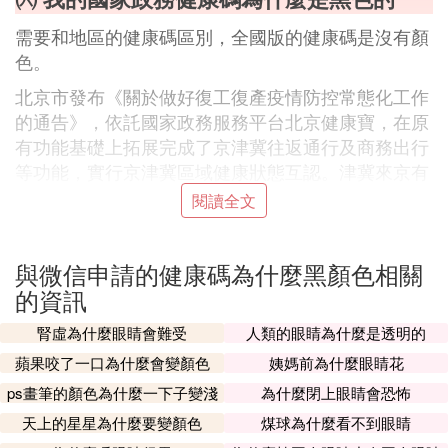
需要和地區的健康碼區別，全國版的健康碼是沒有顏
色。
北京市發布《關於做好復工復產疫情防控常態化工作
的通告》，依託國家政務服務平台北京健康寶，在原
有功能基礎上拓展完成了京津冀往返通行及商務出行
等功能，實行京津冀區域健康狀態互認。津冀來京有
綠碼無需隔離。
閱讀全文
(6)微信申請的健康碼為什麼黑顏色擴展閱讀：
與微信申請的健康碼為什麼黑顏色相關
注意事項：
的資訊
1、因無法自主申報，由他人代申領使用紙質健康碼
腎虛為什麼眼睛會難受
人類的眼睛為什麼是透明的
的老年人、未成年人、海外歸國人員等群體，健康碼
有效期滿後，由代申領人在線重新申報，原紙質健康
蘋果咬了一口為什麼會變顏色
姨媽前為什麼眼睛花
碼繼續有效，無須重新列印。各人員密集場所繼續嚴
ps畫筆的顏色為什麼一下子變淺
為什麼閉上眼睛會恐怖
格執行掃碼進入制度。
了
天上的星星為什麼要變顏色
煤球為什麼看不到眼睛