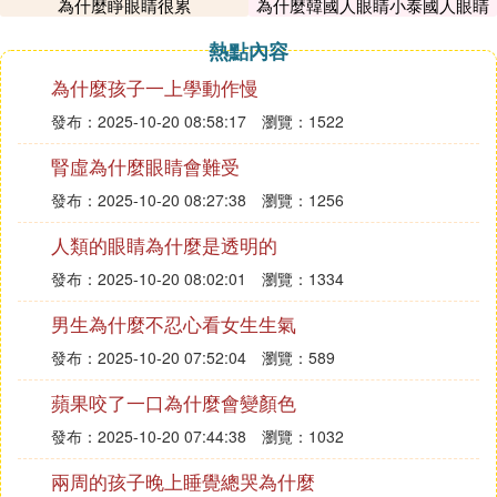
2、優化判定規則。根據最新公布的疫情風險等級，
為什麼睜眼睛很累
為什麼韓國人眼睛小泰國人眼睛
來自或往返省內周邊城市以及來自或往返省外低風險
大
熱點內容
地區人員，如14日內沒有疫情高發地區旅居史、沒有
發熱咳嗽等不適症狀，且不屬於未解除醫學管理措施
為什麼孩子一上學動作慢
人員，新申請及更新健康碼，可獲綠碼。
發布：2025-10-20 08:58:17
瀏覽：1522
3、市大數據管理局經數據綜合比對後，對具備轉碼
腎虛為什麼眼睛會難受
條件人員進行語音呼叫，被呼叫人如實回答相關問
發布：2025-10-20 08:27:38
瀏覽：1256
題，經核實符合轉碼標准人員，次日重新申領時准確
填寫信息可獲得綠碼。
人類的眼睛為什麼是透明的
發布：2025-10-20 08:02:01
瀏覽：1334
㈦ 微信里申請的健康碼是綠色、為什麼支
付寶里申請的健康碼是紅色難道不一樣嗎
男生為什麼不忍心看女生生氣
發布：2025-10-20 07:52:04
瀏覽：589
微信不等於支付寶，在微信申請的健康碼，個人健康
信息與支付寶不共享，各用各的，健康碼顏色不代表
蘋果咬了一口為什麼會變顏色
個人健康情況，所以微信與支付寶健康碼顏色不同不
發布：2025-10-20 07:44:38
瀏覽：1032
足為怪。
兩周的孩子晚上睡覺總哭為什麼
不同平台申請的健康碼顏色不同，是因為不同平台的