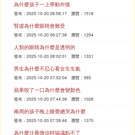
為什麼孩子一上學動作慢
有什麼區別嗎
發布：2025-10-20 08:58:17
瀏覽：1518
PPR管道原料本身是無色透明狀顆粒，本身不帶有顏
色，現在市場上多數的PPR管道有白色、灰色、綠色
腎虛為什麼眼睛會難受
等多種不同顏色可供客戶選擇，這些不同顏色的PPR
發布：2025-10-20 08:27:38
瀏覽：1254
管道主要是因為加入了不同顏色的色母，嚴格來說，
人類的眼睛為什麼是透明的
不用顏色對PPR 管道材質不發生任何影響
發布：2025-10-20 08:02:01
瀏覽：1331
『叄』 水管為什麼帶顏色的
男生為什麼不忍心看女生生氣
水管帶顏色的原因主要有兩方面：標識作用和保護作
發布：2025-10-20 07:52:04
瀏覽：585
用。
蘋果咬了一口為什麼會變顏色
詳細解釋如下：
發布：2025-10-20 07:44:38
瀏覽：1028
一、標識作用
兩周的孩子晚上睡覺總哭為什麼
水管帶有不同的顏色，一個主要的原因是為了標識和
區分不同的功能和用途。在建築物內，各種水管負責
發布：2025-10-20 07:39:46
瀏覽：1370
輸送不同的流體，如飲用水、熱水、冷水、消防用水
為什麼注冊微信時協議點不了