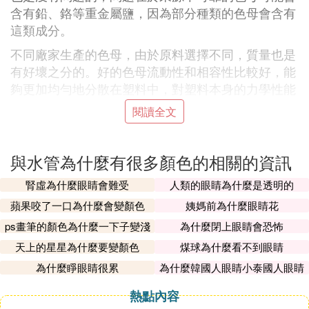
含有鉛、鉻等重金屬鹽，因為部分種類的色母會含有
這類成分。
不同廠家生產的色母，由於原料選擇不同，質量也是
有好壞之分的。好的色母流動性和相容性比較好，能
夠更加均勻地分散在塑料中，對塑料本身的力學性能
不會產生不良影響。另外，對於PPR水管來說，色母
閱讀全文
的遮蓋力是一個非常重要的參數，它決定了水管的遮
光性能，遮光性能也就以為著PPR水管抑制水管中滋
生藻類和細菌的能力。
與水管為什麼有很多顏色的相關的資訊
微法水管在生產時是不需要添加色母的，這是因為微
腎虛為什麼眼睛會難受
人類的眼睛為什麼是透明的
法水管使用的是北歐化工預混料RA130E-6017粒
蘋果咬了一口為什麼會變顏色
姨媽前為什麼眼睛花
子，這一款PPR原料在生產時就預先混合了綠色的色
ps畫筆的顏色為什麼一下子變淺
為什麼閉上眼睛會恐怖
母，所以在生產時，無需再次配料。這使得水管中的
了
天上的星星為什麼要變顏色
煤球為什麼看不到眼睛
色母在PPR中能得到更充分的分散，同時保證了原料
來源的單一性，也保證了水管的健康環保。
為什麼睜眼睛很累
為什麼韓國人眼睛小泰國人眼睛
大
熱點內容
『貳』 「PPR管」為什麼有好幾種顏色，