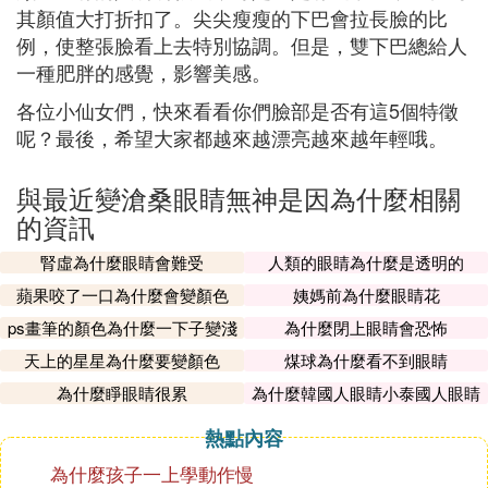
其顏值大打折扣了。尖尖瘦瘦的下巴會拉長臉的比
例，使整張臉看上去特別協調。但是，雙下巴總給人
一種肥胖的感覺，影響美感。
各位小仙女們，快來看看你們臉部是否有這5個特徵
呢？最後，希望大家都越來越漂亮越來越年輕哦。
與最近變滄桑眼睛無神是因為什麼相關
的資訊
腎虛為什麼眼睛會難受
人類的眼睛為什麼是透明的
蘋果咬了一口為什麼會變顏色
姨媽前為什麼眼睛花
ps畫筆的顏色為什麼一下子變淺
為什麼閉上眼睛會恐怖
了
天上的星星為什麼要變顏色
煤球為什麼看不到眼睛
為什麼睜眼睛很累
為什麼韓國人眼睛小泰國人眼睛
大
熱點內容
為什麼孩子一上學動作慢