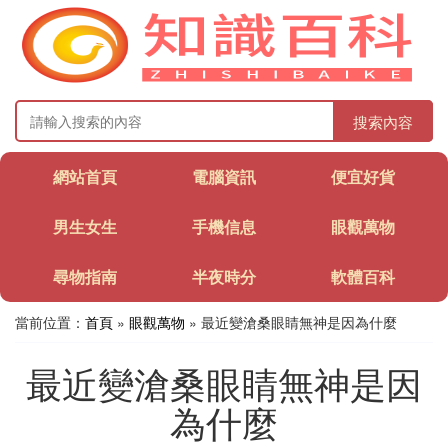
搜索內容
網站首頁
電腦資訊
便宜好貨
男生女生
手機信息
眼觀萬物
尋物指南
半夜時分
軟體百科
當前位置：
首頁
»
眼觀萬物
» 最近變滄桑眼睛無神是因為什麼
最近變滄桑眼睛無神是因
為什麼