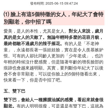
發布時間: 2025-06-15 09:47:24
⑴ 臉上有這5個特徵的女人，年紀大了會特
別顯老，你中招了嗎
愛美，是人的本性，尤其是女人。
對女人來說，歲月
真的是女人的天敵了。無論年輕時多麼的花容月貌，
有的人是「不老神
最終都敵不過歲月的辣手摧花。
童」，永遠都長著一張娃娃臉，實在是令人羨慕嫉妒
恨。可有的人卻比同齡人更加的「少年老成」，也許
年輕的時候沒什麼感覺，但是隨著年齡的增長臉部的
痕跡也會越來越明顯。其實，要判斷你年紀大了以後
會不會非常顯老，可以從你臉上的5個特徵看出來，
快來看一下，你是否中招了吧。
五、雙下巴
雙下巴，會給人一種臃腫油膩的感覺，看起來就會很
有的人明明很瘦，可是還是有雙下巴，這就為
顯老。