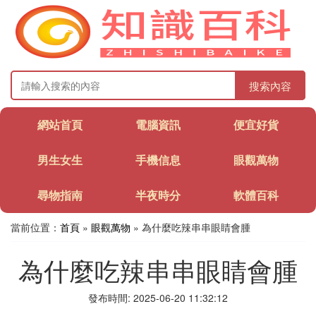
搜索內容
網站首頁
電腦資訊
便宜好貨
男生女生
手機信息
眼觀萬物
尋物指南
半夜時分
軟體百科
當前位置：
首頁
»
眼觀萬物
» 為什麼吃辣串串眼睛會腫
為什麼吃辣串串眼睛會腫
發布時間: 2025-06-20 11:32:12