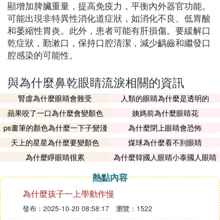
顯增加脾臟重量，提高免疫力，平衡內外器官功能。
可能出現非特異性消化道症狀，如消化不良、低胃酸
和萎縮性胃炎。此外，患者可能有肝損傷。要緩解口
乾症狀，勤漱口，保持口腔清潔，減少齲齒和繼發口
腔感染的可能性。
與為什麼鼻乾眼睛流淚相關的資訊
腎虛為什麼眼睛會難受
人類的眼睛為什麼是透明的
蘋果咬了一口為什麼會變顏色
姨媽前為什麼眼睛花
ps畫筆的顏色為什麼一下子變淺
為什麼閉上眼睛會恐怖
了
天上的星星為什麼要變顏色
煤球為什麼看不到眼睛
為什麼睜眼睛很累
為什麼韓國人眼睛小泰國人眼睛
大
熱點內容
為什麼孩子一上學動作慢
發布：2025-10-20 08:58:17
瀏覽：1522