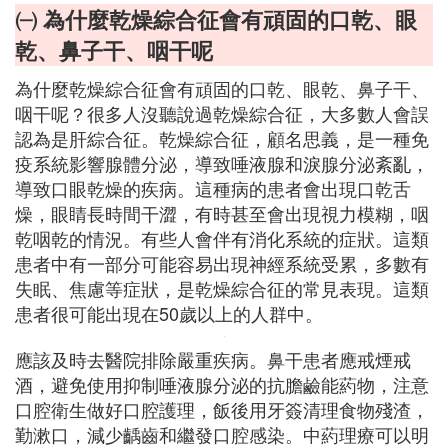
㈠ 為什麼乾燥綜合征會有頑固的口乾、眼
乾、鼻子干、咽干呢
為什麼乾燥綜合征會有頑固的口乾、眼乾、鼻子干、
咽干呢？很多人沒聽說過乾燥綜合征，大多數人會誤
認為是肝綜合征。乾燥綜合征，顧名思義，是一種免
疫系統影響腺體分泌，導致唾液腺和淚腺分泌紊亂，
導致口眼乾燥的疾病。這種病的患者會出現口乾舌
燥，眼睛長時間干澀，有時甚至會出現視力模糊，咽
乾咽乾的情況。有些人會伴有消化系統的症狀。這類
患者中有一部分可能容易出現神經系統受累，多數有
失眠、焦慮等症狀，是乾燥綜合征的常見表現。這類
患者很可能出現在50歲以上的人群中。
應該及時去醫院排除嚴重疾病。鼻干患者應戒煙戒
酒，避免使用抑制唾液腺分泌的抗膽鹼能葯物，注意
口腔衛生做好口腔護理，飯後用牙簽清理食物殘渣，
勤漱口，減少齲齒和繼發口腔感染。中葯理療可以明