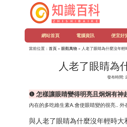
網站首頁
電腦資訊
便宜好
當前位置：
首頁
»
眼觀萬物
» 人老了眼睛為什麼沒年輕
人老了眼睛為
發布時間: 20
❶ 怎樣讓眼睛變得明亮且炯炯有神
內在的多吃維生素A.會使眼睛變的很亮.. 外
與人老了眼睛為什麼沒年輕時大