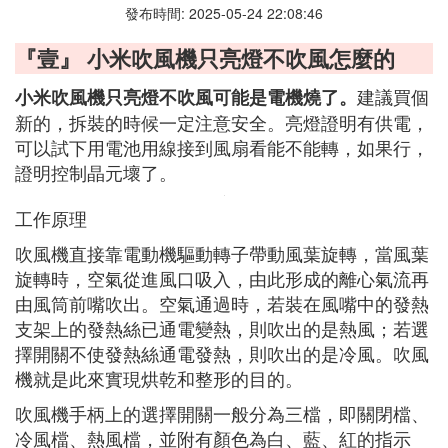
發布時間: 2025-05-24 22:08:46
『壹』 小米吹風機只亮燈不吹風怎麼的
建議買個
小米吹風機只亮燈不吹風可能是電機燒了。
新的，拆裝的時候一定注意安全。亮燈證明有供電，
可以試下用電池用線接到風扇看能不能轉，如果行，
證明控制晶元壞了。
工作原理
吹風機直接靠電動機驅動轉子帶動風葉旋轉，當風葉
旋轉時，空氣從進風口吸入，由此形成的離心氣流再
由風筒前嘴吹出。空氣通過時，若裝在風嘴中的發熱
支架上的發熱絲已通電變熱，則吹出的是熱風；若選
擇開關不使發熱絲通電發熱，則吹出的是冷風。吹風
機就是此來實現烘乾和整形的目的。
吹風機手柄上的選擇開關一般分為三檔，即關閉檔、
冷風檔、熱風檔，並附有顏色為白、藍、紅的指示