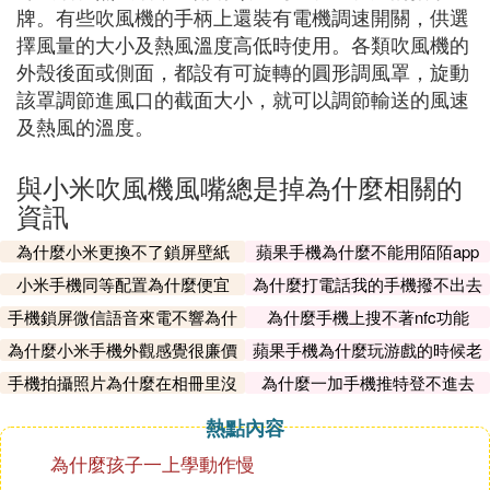
牌。有些吹風機的手柄上還裝有電機調速開關，供選
擇風量的大小及熱風溫度高低時使用。各類吹風機的
外殼後面或側面，都設有可旋轉的圓形調風罩，旋動
該罩調節進風口的截面大小，就可以調節輸送的風速
及熱風的溫度。
與小米吹風機風嘴總是掉為什麼相關的
資訊
為什麼小米更換不了鎖屏壁紙
蘋果手機為什麼不能用陌陌app
小米手機同等配置為什麼便宜
為什麼打電話我的手機撥不出去
手機鎖屏微信語音來電不響為什
為什麼手機上搜不著nfc功能
麼
為什麼小米手機外觀感覺很廉價
蘋果手機為什麼玩游戲的時候老
有廣告
手機拍攝照片為什麼在相冊里沒
為什麼一加手機推特登不進去
有
熱點內容
為什麼孩子一上學動作慢