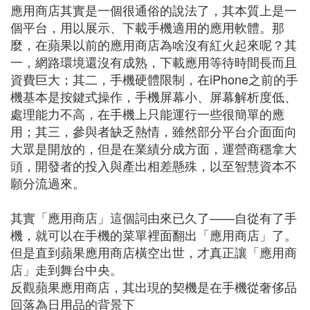
應用商店其實是一個很通俗的說法了，其本質上是一
個平台，用以展示、下載手機適用的應用軟體。那
麼，在蘋果以前的應用商店為啥沒有紅火起來呢？其
一，網路環境還沒有成熟，下載應用等待時間長而且
資費巨大；其二，手機硬體限制，在iPhone之前的手
機基本是按鍵式操作，手機屏幕小、屏幕解析度低、
處理能力不高，在手機上只能運行一些很簡單的應
用；其三，參與者缺乏熱情，雖然部分平台介面面向
大眾是開放的，但是在業績分成方面，運營商穩拿大
頭，開發者的投入與產出相差懸殊，以至智慧資本不
願分流過來。
其實「應用商店」這個詞由來已久了——自從有了手
機，就可以在手機的菜單裡面翻出「應用商店」了。
但是直到蘋果應用商店橫空出世，才真正讓「應用商
店」走到舞台中央。
反觀蘋果應用商店，其出現的契機是在手機從奢侈品
回落為日用品的背景下