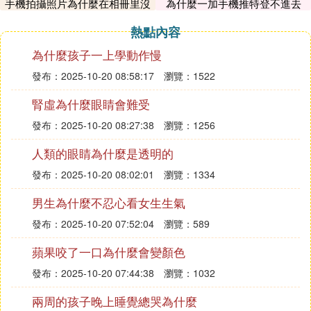
手機拍攝照片為什麼在相冊里沒
為什麼一加手機推特登不進去
3、嘗試清理後台運行的應用程序，釋放內存空間，
有
熱點內容
再重新啟動游戲。
為什麼孩子一上學動作慢
4、無論是單人游戲還是多人聯機，都可以嘗試重新
發布：2025-10-20 08:58:17
瀏覽：1522
創建一個新的地圖進入游戲。
腎虛為什麼眼睛會難受
發布：2025-10-20 08:27:38
瀏覽：1256
5、如果是租賃伺服器，可以聯系服主嘗試重啟伺服
器。
人類的眼睛為什麼是透明的
發布：2025-10-20 08:02:01
瀏覽：1334
6、檢查是否載入了光影或材質等額外組件，這些組
男生為什麼不忍心看女生生氣
件可能會導致游戲閃退。建議關閉這些組件後重新登
發布：2025-10-20 07:52:04
瀏覽：589
錄游戲進行測試。
蘋果咬了一口為什麼會變顏色
7、確保設備的系統版本和游戲版本都是最新，有時
發布：2025-10-20 07:44:38
瀏覽：1032
閃退可能是由於系統或游戲版本不兼容引起的。
兩周的孩子晚上睡覺總哭為什麼