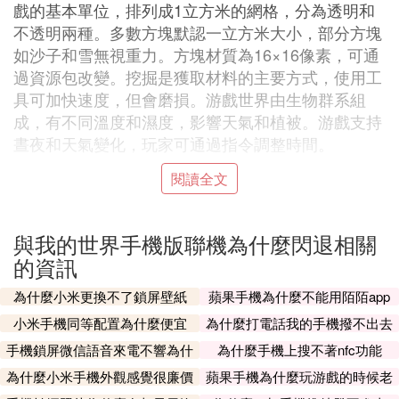
戲的基本單位，排列成1立方米的網格，分為透明和
不透明兩種。多數方塊默認一立方米大小，部分方塊
如沙子和雪無視重力。方塊材質為16×16像素，可通
過資源包改變。挖掘是獲取材料的主要方式，使用工
具可加快速度，但會磨損。游戲世界由生物群系組
成，有不同溫度和濕度，影響天氣和植被。游戲支持
晝夜和天氣變化，玩家可通過指令調整時間。
閱讀全文
❷ 我的世界手游 我的世界手機版老是閃退
怎麼辦
與我的世界手機版聯機為什麼閃退相關
的資訊
1、嘗試切換網路環境，比如從4G切換到WIFI後重新
登錄游戲。
為什麼小米更換不了鎖屏壁紙
蘋果手機為什麼不能用陌陌app
小米手機同等配置為什麼便宜
為什麼打電話我的手機撥不出去
2、如果手機安裝了殺毒軟體，可以考慮將其暫時關
手機鎖屏微信語音來電不響為什
為什麼手機上搜不著nfc功能
閉。
麼
為什麼小米手機外觀感覺很廉價
蘋果手機為什麼玩游戲的時候老
有廣告