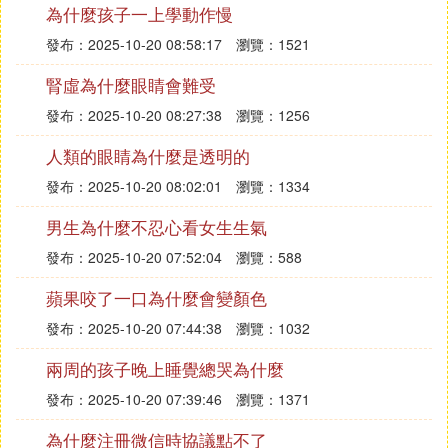
為什麼孩子一上學動作慢
及電腦處於同一網路之下，點擊電腦端微信的「更
發布：2025-10-20 08:58:17
瀏覽：1521
多」，看到「備份與恢復」，選擇備份聊天記錄到電
腦/手機，即可備份微信聊天記錄。這種方法只建立
腎虛為什麼眼睛會難受
在手機端有過備份數據的情況下，如果手機端沒有備
發布：2025-10-20 08:27:38
瀏覽：1256
份數據的情況，這種辦法不能完全恢復微信聊天記
錄。
人類的眼睛為什麼是透明的
第三種辦法，使用專業的數據恢復工具
發布：2025-10-20 08:02:01
瀏覽：1334
數據兔恢復大師是專門解決手機數據問題的專業工
男生為什麼不忍心看女生生氣
具，可以輕松解決手機簡訊，微信聊天記錄、微信圖
發布：2025-10-20 07:52:04
瀏覽：588
片、QQ圖片、手機備忘錄信息、聯系人信息等問
題，只需要簡單幾個步驟，微信聊天記錄就可以輕松
蘋果咬了一口為什麼會變顏色
恢復。
發布：2025-10-20 07:44:38
瀏覽：1032
第一步、搜索登陸數據兔恢復大師官網，根據自己手
兩周的孩子晚上睡覺總哭為什麼
機的類型，在網頁首頁找到不同手機版本的軟體下
發布：2025-10-20 07:39:46
瀏覽：1371
載，下載安裝啟動軟體，此時需要為數據兔恢復大師
授予手機數據處理操作的許可權，點擊進入首頁，找
為什麼注冊微信時協議點不了