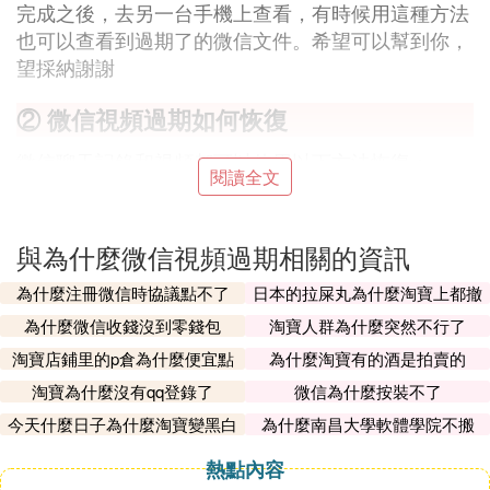
完成之後，去另一台手機上查看，有時候用這種方法
也可以查看到過期了的微信文件。希望可以幫到你，
望採納謝謝
② 微信視頻過期如何恢復
微信聊天記錄和視頻都可以使用以下方法恢復：
閱讀全文
（一）聊天記錄恢復辦法：
第一種辦法：
蘋果手機
雲備份
與為什麼微信視頻過期相關的資訊
蘋果手機點擊登錄iCloud賬號，在手機的iCloud賬號
為什麼注冊微信時協議點不了
日本的拉屎丸為什麼淘寶上都撤
中查找，如果在iCloud中進行雲備份，可以通過雲端
了
為什麼微信收錢沒到零錢包
淘寶人群為什麼突然不行了
的備份數據，重新在一台格式化過的蘋果手機中恢復
微信聊天記錄數據。然而這種辦法看似簡單，卻需要
淘寶店鋪里的p倉為什麼便宜點
為什麼淘寶有的酒是拍賣的
有雲端的備份數據，並且能夠擁有另外一部格式化過
淘寶為什麼沒有qq登錄了
微信為什麼按裝不了
的蘋果設備，操作過程較為復雜繁瑣；
今天什麼日子為什麼淘寶變黑白
為什麼南昌大學軟體學院不搬
了
第二種辦法，
安卓手機
電腦恢復數據
熱點內容
安卓手機在電腦端登陸自己的微信之後，保證手機以