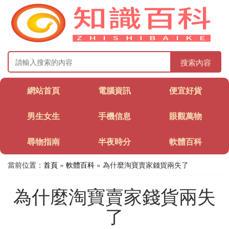
搜索內容
網站首頁
電腦資訊
便宜好貨
男生女生
手機信息
眼觀萬物
尋物指南
半夜時分
軟體百科
當前位置：
首頁
»
軟體百科
» 為什麼淘寶賣家錢貨兩失了
為什麼淘寶賣家錢貨兩失
了