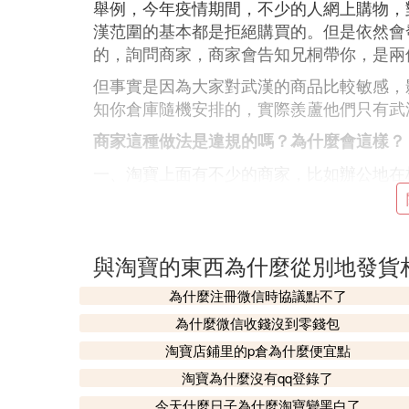
舉例，今年疫情期間，不少的人網上購物，
漢范圍的基本都是拒絕購買的。但是依然會
的，詢問商家，商家會告知兄桐帶你，是兩
但事實是因為大家對武漢的商品比較敏感，
知你倉庫隨機安排的，實際羨蘆他們只有武
商家這種做法是違規的嗎？為什麼會這樣？
一、淘寶上面有不少的商家，比如辦公地在
顯示和實際發貨地址不符的現象。這種情況
二、多城市倉庫，對於大型商家，會在各大
機安排的，因為實際發貨位置是客服是不給
與淘寶的東西為什麼從別地發貨
三、特殊情況修改，如同疫情期間大家對武
為什麼注冊微信時協議點不了
發貨地址，有效的解決。
為什麼微信收錢沒到零錢包
四、代理商品，有部分個人買家，通過一件
淘寶店鋪里的p倉為什麼便宜點
品發貨地址都是不一樣的。
淘寶為什麼沒有qq登錄了
而對於平台來說，發輪頌貨廠商和商家經營
今天什麼日子為什麼淘寶變黑白了