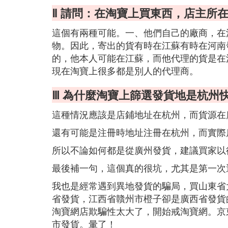
Ⅱ 請問：在淘寶上買東西，店主所
這個有兩種可能。一、他們自己的廠商，在
物。因此，寄出的貨有時在江蘇有時在河南
的，他本人可能在江蘇，而他代理的貨是在
現在淘寶上很多都是別人的代理商。
Ⅲ 為什麼淘寶上篩選發貨地是杭州
這種情況應該是店鋪地址在杭州，而貨源在
還有可能是注冊時地址注冊在杭州，而實際
所以不論如何都是從廣州發貨，建議買家以
最後補一句，這個真的很坑，尤其是第一次
我也是經常遇到異地發貨的騙局，買山東省
省發貨，江西省贛州市橙子卻是廣西省發貨
淘寶網店欺騙性太大了，開始戒淘寶網。京
市發貨。暈了！