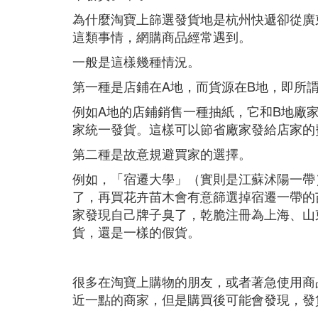
為什麼淘寶上篩選發貨地是杭州快遞卻從廣
這類事情，網購商品經常遇到。
一般是這樣幾種情況。
第一種是店鋪在A地，而貨源在B地，即所
例如A地的店鋪銷售一種抽紙，它和B地廠
家統一發貨。這樣可以節省廠家發給店家的
第二種是故意規避買家的選擇。
例如，「宿遷大學」（實則是江蘇沭陽一帶
了，再買花卉苗木會有意篩選掉宿遷一帶的
家發現自己牌子臭了，乾脆注冊為上海、山
貨，還是一樣的假貨。
很多在淘寶上購物的朋友，或者著急使用商
近一點的商家，但是購買後可能會發現，發