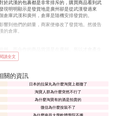
對於武漢的包裹都是非常排斥的，購買商品看到武
發現明明顯示是發貨地是廣州卻是從武漢發過來
個倉庫武漢和廣州，倉庫是隨機安排發貨的。
影響到他們的銷量，商家便修改了發貨地。然後告
漢的倉庫。
杭州，而合作的商品貨源是在廣州。所以才會產生
，買家購買的時候詢問好客服即可。
閱讀全文
主要城市建立倉庫，根據收貨地址和庫存情況，隨
買家確定的。
相關的資訊
漢的商品排斥，對於商家來說很大損失，通過修改
日本的拉屎丸為什麼淘寶上都撤了
淘寶人群為什麼突然不行了
代發以及代理各種產品，而他們的產品可能每個商
為什麼淘寶有的酒是拍賣的
微信為什麼按裝不了
地的不同，只要買家能夠保障到商品的質量，此情
為什麼南昌大學軟體學院不搬