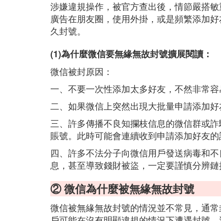
涉嫌違規操作，被官方查出後，情節嚴搭敏
廣告在朋友圈，使用外掛，或是頻繁添加好
久封號。
(1)為什麼微信要無緣無故封號擴展閱讀：
微信被封原因：
一、不要一次性添加太多好友，不然非常容
二、如果微信上突然出現大批量申請添加好
三、許多傳播不良知攔枝信息的微信群或詐
賬號。此時可能會連續收到申請添加好友的
四、許多不法分子向微信用戶發送病毒和不
息，甚至導致錢財被盜，一定要謹慎分辨鏈
② 微信為什麼被無緣無故封號
微信被無緣無故封號的情況並不常見，通常
戶可能在沒有明顯違規的情況下遭遇封號，