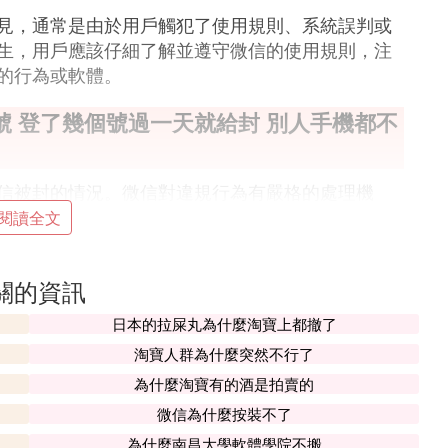
見，通常是由於用戶觸犯了使用規則、系統誤判或
生，用戶應該仔細了解並遵守微信的使用規則，注
的行為或軟體。
號 登了幾個號過一天就給封 別人手機都不
信被封的情況。微信對違規行為有嚴格的處理機
之後進行了清理，也可能因為系統記錄而被封號。
閱讀全文
微信。微信官方明確禁止賬號的多開行為，這種情
關的資訊
被封號。
日本的拉屎丸為什麼淘寶上都撤了
風險。這些版本可能存在安全隱患，容易被封號。
淘寶人群為什麼突然不行了
，但並不代表你的手機沒有問題。
為什麼淘寶有的酒是拍賣的
底清理手機，並檢查是否有病毒或惡意軟體。確保
微信為什麼按裝不了
少被封號的風險。
為什麼南昌大學軟體學院不搬