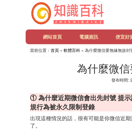
網站首頁
電腦資訊
便宜好
當前位置：
首頁
»
軟體百科
» 為什麼微信要無緣無故封
為什麼微信
發布時間: 20
① 為什麼近期微信會出先封號 提示
規行為被永久限制登錄
出現這種情況的話，很有可能是你微信近期
了。