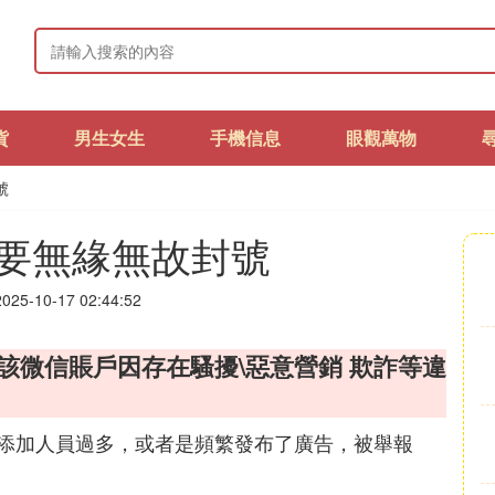
貨
男生女生
手機信息
眼觀萬物
號
要無緣無故封號
25-10-17 02:44:52
該微信賬戶因存在騷擾\惡意營銷 欺詐等違
添加人員過多，或者是頻繁發布了廣告，被舉報