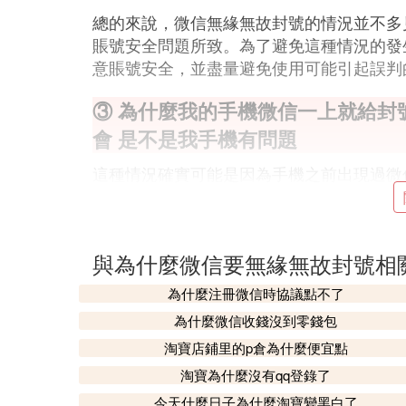
總的來說，微信無緣無故封號的情況並不多
賬號安全問題所致。為了避免這種情況的發
意賬號安全，並盡量避免使用可能引起誤判
③ 為什麼我的手機微信一上就給封
會 是不是我手機有問題
這種情況確實可能是因為手機之前出現過微
制，如果你的賬號曾經有過違規操作，即便
另一個可能的原因是，你可能使用了雙開的
與為什麼微信要無緣無故封號相
況下，即使你使用的是官方版本，也有可能
為什麼注冊微信時協議點不了
此外，使用非官方版本的微信賬號同樣存在
為什麼微信收錢沒到零錢包
即使別人使用相同的非官方版本也未被封號
淘寶店鋪里的p倉為什麼便宜點
如果你懷疑手機存在其他問題，可以嘗試徹
淘寶為什麼沒有qq登錄了
手機系統和微信版本均為最新，這樣可以減
今天什麼日子為什麼淘寶變黑白了