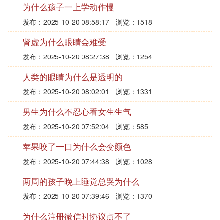
要太过盛气凌人.有没有科学根据,我知道那种说法一
为什么孩子一上学动作慢
定是唬烂的,我肯定不会相信,但是这件事情需要科学
发布：2025-10-20 08:58:17
浏览：1518
根据吗???如果说有人说有科学根据的话大概也最多
肾虚为什么眼睛会难受
只能从心理学方面去解释吧,可以归结为男人的若干
种心态,但总的来说,也算不上病态吧.所以我只想跟那
发布：2025-10-20 08:27:38
浏览：1254
些有异议的女孩子们讲,如果你不懂男人的处女情节
人类的眼睛为什么是透明的
的原因的话,不要觉得这是一件多么不公平的事,你可
以不赞成,但不要说这是错误的.
发布：2025-10-20 08:02:01
浏览：1331
对女生我也有很多不理解,比如女孩子们之间的关系,
男生为什么不忍心看女生生气
从高中开始我就察觉到班上的女生之间关系极其微妙
发布：2025-10-20 07:52:04
浏览：585
复杂,好的可以好到每天拉着手上课吃饭,差的差到导
致所有人分成两派这种...一直到现在都不理解,但我从
苹果咬了一口为什么会变颜色
来不觉得一个女生如果讨厌另一个女生有什么错.但
发布：2025-10-20 07:44:38
浏览：1028
对于我来说,如果有什么事,说清楚嘛,不爽的话,谁的拳
头硬谁就算有道理,这么简单的事...
两周的孩子晚上睡觉总哭为什么
话说回来,为什么,现在已经过了克己复礼的年代了,一
发布：2025-10-20 07:39:46
浏览：1370
切关于性的想法在你发育成熟以后都不可避免,什么
叫己所不欲勿施于人呢???首先,从需求上来看的话,在
为什么注册微信时协议点不了