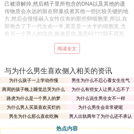
己被溶解掉,然后精子里所包含的DNA以及其他的遗
传物质会永远的留在卵巢或者其他一些比较关键的地
方,然后会慢慢融入女性仅有的那些卵细胞里,所以,在
那饱含了下一代生命一半,甚至是一大半的细胞里,含
有另一个男人的信息,换做是你,愿意吗???我不愿意.
当然了,对于我来说,大半可能还是来自心里,还是那句
阅读全文
话,我需要的是一个心理和生理都完整的人来陪我走
完半生.
与为什么男生喜欢侧入相关的资讯
所以,结论是,永远不要相信一个男人告诉你他说他没
为什么孩子一上学动作慢
男生为什么不忍心看女生生气
有处女情结...珍惜自己,为了爱你的人.
两周的孩子晚上睡觉总哭为什么
为什么有些女人让男人忘不了
路虎为什么是一个男人的梦
为什么说生男生女不一样
PS:
为什么男人买菜喜欢买烂的
为什么男生会非常硬呢
女孩子都会对男人的处女情节嗤之以鼻,习惯了,因为
我也对女孩子们的很多习惯很费解.道德经里面有一
男生为什么那么喜欢吃胸
男人出轨两年了为什么还不承认
句话,原话我记不清了,大概的意思是讲说,你不赞成的
热点内容
事,如果你不懂不要轻蔑的去否定,如果你懂的话,也不