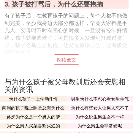
3. 孩子被打骂后，为什么还要抱抱
有了孩子后，在教育孩子的问题上，每个人都不能做
到完美，至少我身边大部分都这样，毕竟大家都是平
凡人。父母时不时有闹心的时候，一旦没有控制好情
绪，孩子就要遭殃了，可是很多人发现刚打骂过孩
子，孩子会马上要抱抱，让父母原谅自己，让有多父
母匪夷所思。
阅读全文
小芬的孩子甜甜开始上幼儿园了，不过甜甜还是让小
芬不省心，每天早上上学前弄得像打仗一下，总会出
现“意外”的情况，所以小芬特意提前一个小时喊甜甜
与为什么孩子被父母教训后还会安慰相
起床。
关的资讯
这天小芬喊了二十分钟，才将甜甜喊醒，孩子特别赖
为什么孩子一上学动作慢
男生为什么不忍心看女生生气
床，因为这样，小芬情绪变得很急躁，怕孩子迟到，
两周的孩子晚上睡觉总哭为什么
为什么有些女人让男人忘不了
也怕自己上班迟到。甜甜是个女孩子，头发比较长，
路虎为什么是一个男人的梦
为什么说生男生女不一样
必须要扎好头发才能出门，所以又要耽误一些时间，
最后全部弄完了，也就还有二十分钟的时间。
为什么男人买菜喜欢买烂的
为什么男生会非常硬呢