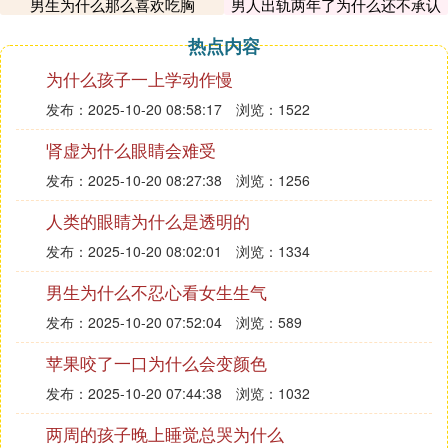
男生为什么那么喜欢吃胸
男人出轨两年了为什么还不承认
时间太紧张，小芬趁着甜甜背书包的功夫，急忙把门
打开，发现外面很冷，小芬急急忙忙又去拿了外套。
热点内容
让甜甜穿上，可孩子就是不穿，小芬比较着急，说话
为什么孩子一上学动作慢
又严肃又大声，吓到了甜甜，孩子看到妈妈生气了，
发布：2025-10-20 08:58:17
浏览：1522
哇一下大哭起来，这时候小芬情绪大爆发，本来时间
都不够用了，孩子还在闹脾气，小芬说了两遍让甜甜
肾虚为什么眼睛会难受
不要哭了，但还是止不住的哭，小芬随手啪一下打在
发布：2025-10-20 08:27:38
浏览：1256
孩子屁股上。
人类的眼睛为什么是透明的
这时甜甜一边大哭，一边喊着小芬要抱抱，让小芬困
惑不已。
发布：2025-10-20 08:02:01
浏览：1334
当孩子要抱抱的时候，有的父母不忍心，会立即将孩
男生为什么不忍心看女生生气
子拥入怀中，而有的父母就比较狠心，没有办法控制
发布：2025-10-20 07:52:04
浏览：589
自己的情绪，有些失控了，打心底的生气，就会拒绝
抱孩子。
苹果咬了一口为什么会变颜色
发布：2025-10-20 07:44:38
浏览：1032
孩子被打骂后，为什么还要抱抱？看完这些，父母能
抱就抱，别犹豫！
两周的孩子晚上睡觉总哭为什么