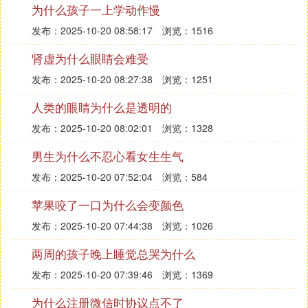
自己的斧足一点点试探外界的波动，一旦觉得不安全
为什么孩子一上学动作慢
就马上缩回来把外壳关闭，再也不会打开来。
发布：2025-10-20 08:58:17
浏览：1516
男人在总结经验、反省教训方面，会比女人更迟钝，
肾虚为什么眼睛会难受
但只要得到之后会比女人更顽固。那些被男人欺骗后
的女人在下一次被感情迷乱了之后，可能还会那么奋
发布：2025-10-20 08:27:38
浏览：1251
不顾身，但是男人则往往不会，甚至你只要稍微的令
人类的眼睛为什么是透明的
他能够与过去的失败联想起来，他就是非常的抗拒。
发布：2025-10-20 08:02:01
浏览：1328
为什么有钱人会娶二婚女的。
他会从此不相信婚姻，也不再相信感情，更不相信什
男生为什么不忍心看女生生气
么天长地久的东西。有的男人甚至一看到女人的关心
发布：2025-10-20 07:52:04
浏览：584
就感到恶心，他会不由自主地设想她是否也在背后欺
苹果咬了一口为什么会变颜色
骗他，嘲弄他?他在一段时间内会失去爱的能力。
发布：2025-10-20 07:44:38
浏览：1026
3、男人喜欢二婚女人的原因:为什么如今喜欢上
二婚的女人的男人很多
两周的孩子晚上睡觉总哭为什么
经历过一段失败婚姻的二婚男人，因为经历过岁月的
发布：2025-10-20 07:39:46
浏览：1369
洗礼和生活中琐碎事情的磨砺，他们更懂得有些时
为什么注册微信时协议点不了