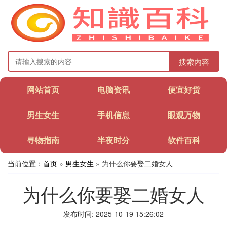
搜索内容
网站首页
电脑资讯
便宜好货
男生女生
手机信息
眼观万物
寻物指南
半夜时分
软件百科
当前位置：
首页
»
男生女生
» 为什么你要娶二婚女人
为什么你要娶二婚女人
发布时间: 2025-10-19 15:26:02