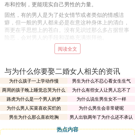
布和控制，更能现实自己男性的力量。
固然，有的男人是为了处女情节或者类似的情感洁
癖，但一般的男人都未必是在意这种身体上的清白，
而更在乎思想上的苍白。没有见识过那么多占据世事
险恶，会对男人的手段和谋略充满崇拜他。
我们不能说男人在再婚的时候就单纯的只看条件，不
阅读全文
注重感情，这也是不客观的。他们只是过了可以为了
感情而不顾一切的年龄和阶段了，即使在正常恋爱的
与为什么你要娶二婚女人相关的资讯
时候，也会比**次婚姻的时候少了一些狂热和**，而
多了一些清醒。
为什么孩子一上学动作慢
男生为什么不忍心看女生生气
人往往只能勇敢一次，两次，而很难勇敢一辈子。我
两周的孩子晚上睡觉总哭为什么
为什么有些女人让男人忘不了
以前曾经写过，成熟的代价就是失去单纯的自己，逐
路虎为什么是一个男人的梦
为什么说生男生女不一样
渐变得圆滑和闪躲。经历了婚姻的失败的男人，也是
为什么男人买菜喜欢买烂的
为什么男生会非常硬呢
一样。
男生为什么那么喜欢吃胸
男人出轨两年了为什么还不承认
他们会关闭自己心灵中柔软的部分，不希望再因为自
己的单纯和善良受到新的伤害。他会像河蚌一样，用
热点内容