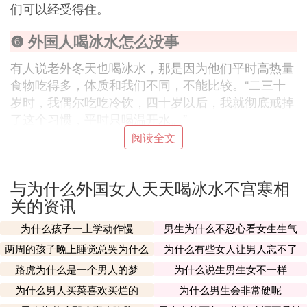
们可以经受得住。
❻ 外国人喝冰水怎么没事
有人说老外冬天也喝冰水，那是因为他们平时高热量
食物吃得多，体质和我们不同，不能比较。“二三十
岁时，我偶尔吃吃冷饮，四十岁以后，我就彻底戒掉
了这个习惯，平时只喝温开水。”
阅读全文
另一位中医博士罗大伦也表示，我们要了解外国人的
生活习惯，他们喝酒较多，吃牛肉为主，我那天还看
与为什么外国女人天天喝冰水不宫寒相
到吃面包的时候，抹了黄油，还往面包上撒黑胡椒粉
关的资讯
的。把肉桂粉之类的东西当做调料，那更是正常的。
在生活中，他们吃热性的食物较多，因此体质偏热，
为什么孩子一上学动作慢
男生为什么不忍心看女生生气
这种食肉为主的热性体质，喝点冰水应该损害不大。
两周的孩子晚上睡觉总哭为什么
为什么有些女人让男人忘不了
路虎为什么是一个男人的梦
为什么说生男生女不一样
但是，后果依旧是有的，在外国的街头会看到大量的
极其肥胖的人。寒痰凝滞，水湿蓄积，气血不通，当
为什么男人买菜喜欢买烂的
为什么男生会非常硬呢