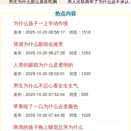
然会极度肥胖。
男生为什么那么喜欢吃胸
男人出轨两年了为什么还不承认
热点内容
还有韩国人，天天辣酱辣白菜，喝参鸡汤，喝点冰
水，算是一种平衡。
为什么孩子一上学动作慢
发布：2025-10-20 08:58:17
浏览：1518
日本人，吃海鲜是凉的，再喝冰水，所以，过敏体质
的人是极高的，一到春天，带口罩的人比比皆是。
肾虚为什么眼睛会难受
发布：2025-10-20 08:27:38
浏览：1253
外国人就不喝热水么？
人类的眼睛为什么是透明的
其实这是不了解外国人，罗大伦曾认真地观察外国
发布：2025-10-20 08:02:01
浏览：1330
人，发现这种说法有失偏颇。比如，在国外咖啡店比
男生为什么不忍心看女生生气
比皆是，他们喝咖啡是习惯，此时，他们喝的也是热
水，只不过他们习惯把热水变成饮料而已。
发布：2025-10-20 07:52:04
浏览：585
苹果咬了一口为什么会变颜色
比如英国的茶也是热气腾腾的，这也是热水。
发布：2025-10-20 07:44:38
浏览：1028
再比如外国人吃的西餐，要先喝汤。这也是热水。
两周的孩子晚上睡觉总哭为什么