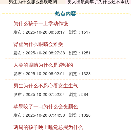
男生为什么那么喜欢吃胸
男人出轨两年了为什么还不承认
病之一， 也是四肢血管疾患中最常见的疾病之一。
静脉曲张多发生在下肢。
热点内容
静脉曲张形成的主要原因是由于先天性血管壁膜比较
为什么孩子一上学动作慢
薄弱或长时间维持相同姿势很少改变，血液蓄积下
肢，在日积月累的情况下破坏静脉瓣膜而产生静脉压
发布：2025-10-20 08:58:17
浏览：1517
过高，使血管突出皮肤表面的症状。
肾虚为什么眼睛会难受
发布：2025-10-20 08:27:38
浏览：1251
人类的眼睛为什么是透明的
发布：2025-10-20 08:02:01
浏览：1328
男生为什么不忍心看女生生气
发布：2025-10-20 07:52:04
浏览：584
苹果咬了一口为什么会变颜色
发布：2025-10-20 07:44:38
浏览：1026
两周的孩子晚上睡觉总哭为什么