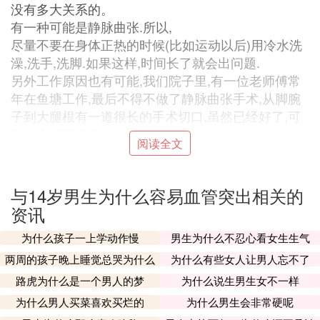
没有多大关系的。
有一种可能是静脉曲张.所以,
尽量不要在身体正热的时候(比如运动以后)用冷水洗
澡,洗手,洗脚.如果这样,时间长了就会出问题.
另外工作原因也有可能,我们院子里,有一位老师傅常
年在鱼塘工作,最后不得不做了静脉曲张手术,从脚腕
子到大腿根有一道很长的手术切口,虽然已经好了,可
看上去还是挺吓人的.
阅读全文
⑹ 血管突出是怎么回事
与14岁男生为什么容易血管突出相关的
正常现象，血管突出瘦人还有经常锻炼身体的人很明
资讯
显，同时夏天血管也会扩张呢，你抬手之后血液就会
向低处流，回心血增多，血管就消失了，这是很正常
为什么孩子一上学动作慢
男生为什么不忍心看女生生气
的现象。
两周的孩子晚上睡觉总哭为什么
为什么有些女人让男人忘不了
⑺ 血管突出为啥
路虎为什么是一个男人的梦
为什么说生男生女不一样
为什么男人买菜喜欢买烂的
为什么男生会非常硬呢
可能是静脉曲张引起的。小腿静脉曲张是最重要的疾