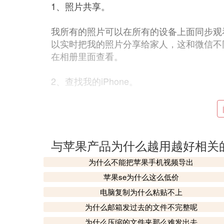
1、照片共享。
我所有的照片可以在所有的设备上面同步观
以实时把我的照片分享给家人，这和微信不
在相册里面查看。
2、查找我的iPhone。
这可以说是一个神器，如果是一个苹果账号
抹去或者定位。
与苹果产品为什么越用越好相关
当然，这不是重点，重点是，当你联系不上
静音了。你可以登录他的苹果账号，然后发
为什么不能把苹果手机视频导出
声，而且你还可以定位他的位置。这些的前
苹果se为什么这么低价
电脑复制为什么粘贴不上
3、iCloudDrive
为什么邮箱发过去的文件不完整呢
这是一个利用iCloud实现的功能，如果我在
为什么压缩的文件夹那么难发出去