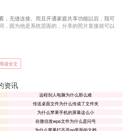
看，无缝连接。而且开通家庭共享功能以后，我可
同，因为他是系统层面的，分享的照片直接就可以
，我就可以查看我所有的苹果设备，如果丢失可以
阅读全文
的资讯
或者找不到你的家人时，或许是他因为有事儿手机
送声音，这时候他静音是没用的，所以他能听到铃
远程别人电脑为什么那么难
提是你要知道他的苹果账号和密码。
传送桌面文件为什么传成了文件夹
为什么苹果手机的屏幕这么小
在微信发wps文件为什么是问号
iPad要写一篇文章或者做一个ppt或者表格，我没有
为什么苹果打不开qq里面的文档