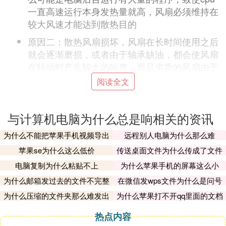
一直高速运行本身发热量就高，风扇必须维持在
较大风速才能达到散热目的
原因二：散热风扇损坏，风扇在长时间使用之后
就会逐渐磨损，或者由于轴承缺油，都会使风扇
在转动时产生较大的响声。而且劣质的风扇由于
做工方面的精细程度较低，扇叶的重心偏离都会
阅读全文
造成风扇异常
原因三：电脑在长时间很使用之后，就会在扇叶
与计算机电脑为什么总是响相关的资讯
上积攒大量的灰尘，使风扇的负荷变大，而降低
转速，为了达到标准的送风量，风扇就会更高速
为什么不能把苹果手机视频导出
远程别人电脑为什么那么难
的的转动，造成风扇异常。
苹果se为什么这么低价
传送桌面文件为什么传成了文件
夹
计算机开机自检声音提示含义
电脑复制为什么粘贴不上
为什么苹果手机的屏幕这么小
为什么邮箱发过去的文件不完整
在微信发wps文件为什么是问号
BB是报警的声音
呢
为什么压缩的文件夹那么难发出
为什么苹果打不开qq里面的文档
你可以根据报警声音长短,数目来判断问题出在什么
去
地方
热点内容