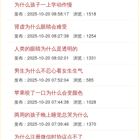
AWARD BIOS响铃声的一般含义是：
为什么孩子一上学动作慢
1短: 系统正常启动。这是我们每天都能听到的，也表
发布：2025-10-20 08:58:17
浏览：1518
明机器没有任何问题。
肾虚为什么眼睛会难受
2短: 常规错误，请进入CMOS Setup，重新设置不正
发布：2025-10-20 08:27:38
浏览：1254
确的选项。
人类的眼睛为什么是透明的
1长1短: RAM或主板出错。换一条内存试试，若还是
不行，只好更换主板。
发布：2025-10-20 08:02:01
浏览：1331
1长2短: 显示器或显示卡错误。
男生为什么不忍心看女生生气
1长3短: 键盘控制器错误。检查主板。
发布：2025-10-20 07:52:04
浏览：585
1长9短: 主板Flash RAM或EPROM错误，BIOS损
苹果咬了一口为什么会变颜色
坏。换块Flash RAM试试。
发布：2025-10-20 07:44:38
浏览：1028
不断地响（长声）: 内存条未插紧或损坏。重插内存
两周的孩子晚上睡觉总哭为什么
条，若还是不行，只有更换一条内存。
发布：2025-10-20 07:39:46
浏览：1370
不停地响: 电源、显示器未和显示卡连接好。检查一
下所有的插头。
为什么注册微信时协议点不了