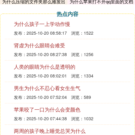
可以按手机音量键调到最大，然后打开手机设置，点
为什么压缩的文件夹那么难发出
为什么苹果打不开qq里面的文档
去
击辅助功能选项。
热点内容
2.开启音频电话降噪
为什么孩子一上学动作慢
点击音频/视觉选项，进入页面，将单声音道音频和
发布：2025-10-20 08:58:17
浏览：1522
电话降噪右侧按钮打开就可以了。
肾虚为什么眼睛会难受
发布：2025-10-20 08:27:38
浏览：1256
人类的眼睛为什么是透明的
发布：2025-10-20 08:02:01
浏览：1334
男生为什么不忍心看女生生气
发布：2025-10-20 07:52:04
浏览：589
苹果咬了一口为什么会变颜色
发布：2025-10-20 07:44:38
浏览：1032
两周的孩子晚上睡觉总哭为什么