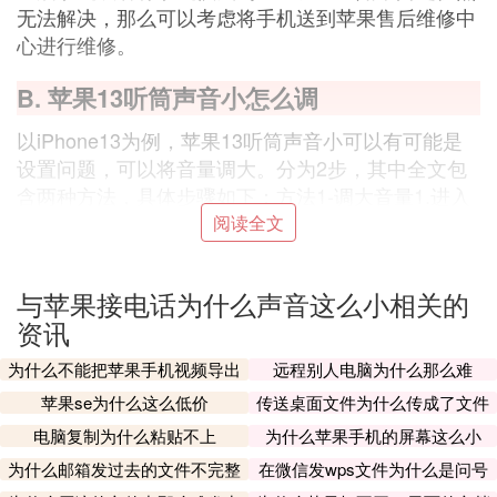
无法解决，那么可以考虑将手机送到苹果售后维修中
心进行维修。
B. 苹果13听筒声音小怎么调
以iPhone13为例，苹果13听筒声音小可以有可能是
设置问题，可以将音量调大。分为2步，其中全文包
含两种方法，具体步骤如下：方法1-调大音量1.进入
设置声音与触感
阅读全文
打开手机设置图标，进入设置界面，点击声音与触感
选项。
与苹果接电话为什么声音这么小相关的
资讯
2.铃声下方滑块调整音量
进入页面，在铃声和提醒下方，将音量拖动滑块进行
为什么不能把苹果手机视频导出
远程别人电脑为什么那么难
调大音量可解决声音小的问题。
苹果se为什么这么低价
传送桌面文件为什么传成了文件
夹
电脑复制为什么粘贴不上
为什么苹果手机的屏幕这么小
方法2-开启电话降噪
为什么邮箱发过去的文件不完整
在微信发wps文件为什么是问号
1.进入设置中辅助功能
呢