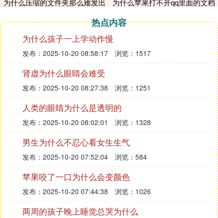
为什么压缩的文件夹那么难发出
为什么苹果打不开qq里面的文档
连接apple id服务器时出错100%的原因都是因为关闭
去
掉系统设置数据造成的，首先请依次打开苹果手机系
热点内容
统设置，进入到蜂窝移动数据里面。
为什么孩子一上学动作慢
接着在应用数据流量管理列表中，找到【设置】选项
发布：2025-10-20 08:58:17
浏览：1517
进入到里面，勾选一下【WLAN与蜂窝移动网】即可
解决问题。
肾虚为什么眼睛会难受
方法二：网络连接问题
发布：2025-10-20 08:27:38
浏览：1251
苹果手机有时可能会出现连接不上网络的情况，那么
在登录Apple ID账号时也会出现apple id服务器时出
人类的眼睛为什么是透明的
错的问题，那么请依次打开苹果手机系统设置，在设
发布：2025-10-20 08:02:01
浏览：1328
置列表中找到【通用】。
男生为什么不忍心看女生生气
教苹果手机显示连接apple id服务器时出错怎么办
然后点击【还原】【还原网络设置】就可以了，还原
发布：2025-10-20 07:52:04
浏览：584
再尝试登录或者注销Apple ID账号，看看是否解决问
苹果咬了一口为什么会变颜色
题。
教苹果手机显示连接apple id服务器时出错怎么办
发布：2025-10-20 07:44:38
浏览：1026
教苹果手机显示连接apple id服务器时出错怎么办
两周的孩子晚上睡觉总哭为什么
此外，除了上述的方法可以解决苹果手机显示连接ap