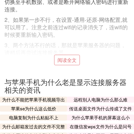
切换至手机数据、或者是断开网络输入密码进行重新
连接。
2、如果第一步不行，在设置-通用-还原-网络配置,就
可以用了。注意之前连过wifi的记录消失了，连wifi的
时候要重新输入密码。
3、两个方法不行的话，那就是苹果服务器的问题，
请稍后再尝试连接服务器。
阅读全文
其它解决方法
1、可以尝试还原一下网络设置，这样也可以避免出
与苹果手机为什么老是显示连接服务器
现这样的提示。
相关的资讯
2、或者使用其它Apple ID账号登录iCloud。
为什么不能把苹果手机视频导出
远程别人电脑为什么那么难
⑶ 苹果id一直显示连接服务器出现问题
苹果se为什么这么低价
传送桌面文件为什么传成了文件
夹
您好，方法
电脑复制为什么粘贴不上
为什么苹果手机的屏幕这么小
方法一：系统设置问题
为什么邮箱发过去的文件不完整
在微信发wps文件为什么是问号
检查一下系统设置数据是否关闭所至，苹果手机显示
呢