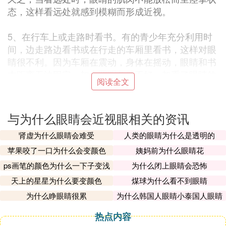
态，这样看远处就感到模糊而形成近视。
5、在行车上或走路时看书。有的青少年充分利用时
间，边走路边看书或在行走的车厢里看书，这样对眼
睛很不利。因为车厢在震动，身体在摇动，眼睛和书
本距离无法固定，加上照明条件不好，加重了眼睛的
阅读全文
负担，经常如此就可能引起近视。
Ⅲ 眼睛为什么会近视呢
与为什么眼睛会近视眼相关的资讯
他是由于长时间坐姿不正导致山体向前倾斜久而久之
肾虚为什么眼睛会难受
人类的眼睛为什么是透明的
眼睛的光线视线会跟着改变导致的近视 人不管再好
苹果咬了一口为什么会变颜色
姨妈前为什么眼睛花
的眼睛也有15度近视左右 改变他的习惯 配一副好的
ps画笔的颜色为什么一下子变浅
为什么闭上眼睛会恐怖
眼镜 帮着他矫正一下吧 希望采纳 谢谢
了
天上的星星为什么要变颜色
煤球为什么看不到眼睛
Ⅳ 眼睛为什么会近视，
为什么睁眼睛很累
为什么韩国人眼睛小泰国人眼睛
大
近视的原因
热点内容