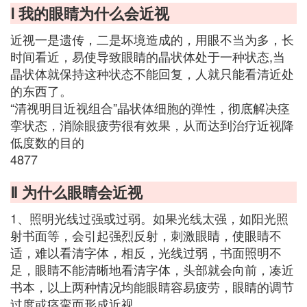
Ⅰ 我的眼睛为什么会近视
近视一是遗传，二是坏境造成的，用眼不当为多，长
时间看近，易使导致眼睛的晶状体处于一种状态,当
晶状体就保持这种状态不能回复，人就只能看清近处
的东西了。
“清视明目近视组合”晶状体细胞的弹性，彻底解决痉
挛状态，消除眼疲劳很有效果，从而达到治疗近视降
低度数的目的
4877
Ⅱ 为什么眼睛会近视
1、照明光线过强或过弱。如果光线太强，如阳光照
射书面等，会引起强烈反射，刺激眼睛，使眼睛不
适，难以看清字体，相反，光线过弱，书面照明不
足，眼睛不能清晰地看清字体，头部就会向前，凑近
书本，以上两种情况均能眼睛容易疲劳，眼睛的调节
过度或痉挛而形成近视。