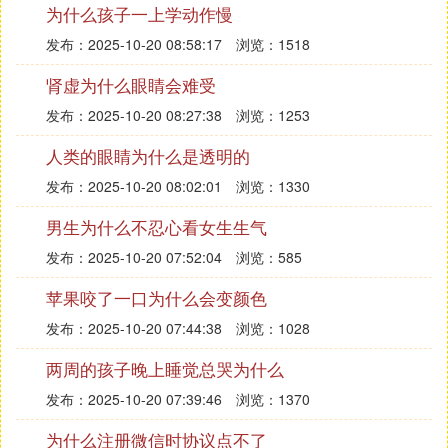
为什么孩子一上学动作慢
近视的成因比较复杂，影响因素也很多，主要的因素
大致划分为遗传因素、环境因素和营养体质因素。
发布：2025-10-20 08:58:17
浏览：1518
肾虚为什么眼睛会难受
1.遗传因素：根据大量的调查资料，比较一致的结论
发布：2025-10-20 08:27:38
浏览：1253
是高度近视和遗传有关，中度以下近视则存在较大的
分歧。高度近视的遗传类型，多数调查资料的结论是
人类的眼睛为什么是透明的
常染色体隐性遗传。因此父代与子代可以不同时出现
发布：2025-10-20 08:02:01
浏览：1330
近视。遗传又往往受客观环境，即生活条件的影响使
之变异，增加了遗传的复杂性。
男生为什么不忍心看女生生气
发布：2025-10-20 07:52:04
浏览：585
2.环境因素：环境因素主要是近距离作业和不良的作
业环境，这是最古老的学说，虽然至今仍存在一些争
苹果咬了一口为什么会变颜色
议，但是从大量国内外有关调查研究报告看，已公认
发布：2025-10-20 07:44:38
浏览：1028
遗传与环境是近视眼形成的主要原因，并指出环境条
两周的孩子晚上睡觉总哭为什么
件是决定近视眼形成的客观因素。但是，在近距离阅
读或近距离工作的影响下，为什么能产生近视？对此
发布：2025-10-20 07:39:46
浏览：1370
还没有一致认识，主要有以下几种理论：
为什么注册微信时协议点不了