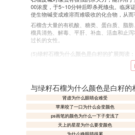
00浓度，于5~10分钟后即杀死绦虫。临
使生物碱变成难溶而难吸收的化合物，从而
石榴含大量的有机酸、糖类、蛋白质、脂肪
榴具清热、解毒、平肝、补血、活血和止泻
过长的女性。
(5)绿籽石榴为什么颜色是白籽的扩展阅读：
食用功效
1、强身健体：石榴有助消化、抗胃溃疡、
2、抑制大肠杆菌：石榴皮有明显的抑菌和
与绿籽石榴为什么颜色是白籽的
少。
肾虚为什么眼睛会难受
3、驱虫：石榴的果皮中含有碱性物质，有
苹果咬了一口为什么会变颜色
4、止血、明目：石榴花晒干研末，则具有
ps画笔的颜色为什么一下子变浅了
能。
天上的星星为什么要变颜色
为什么睁眼睛很累