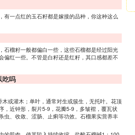
，有一点红的玉石籽都是嫁接的品种，你这种这么
，石榴籽一般都偏白一些，这些石榴都是经过阳光
会偏红一些。不管是白籽还是红籽，其口感都差不
以吃吗
L.）落叶乔木或灌木；单叶，通常对生或簇生，无托叶。花顶
，近钟形，裂片5-9，花瓣5-9，多皱褶，覆瓦状
杀虫、收敛、涩肠、止痢等功效。石榴果实营养丰
。
的肌肉，使其陷入持续收缩。盐酸石榴碱1：100