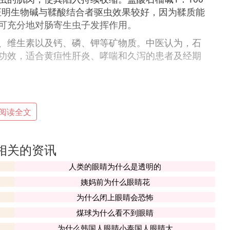
床证明生物碱与鞣酸结合者驱虫效果较好，因为鞣质能
可充分地对肠寄生虫子发挥作用。
、维生素以及钙、磷、钾等矿物质。中医认为，石
功效，适合黄疸性肝炎、哮喘和久泻的患者及经期
阅读全文
软化血管、降血脂和血糖，降低胆固醇等多种功能。
收敛功能，能使肠黏膜收敛，使肠黏腊的分泌物减
相关的资讯
人类的眼睛为什么是透明的
驱虫功效。
姨妈前为什么眼睛花
良好的止血作用，；石榴花泡水洗眼，尚有明目效
为什么闭上眼睛会恐怖
煤球为什么看不到眼睛
为什么韩国人眼睛小泰国人眼睛大