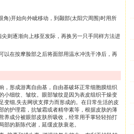
眼角)开始向外眦移动，到颞部(太阳穴周围)时用所
指尖则逐渐向上移至发际，再换另一只手同样方法进
可以在按摩脸部之后将面部用温水冲洗干净后，再
响，形成游离自由基，自由基破坏正常细胞膜组织
的小细纹、皱纹。眼部皱纹是因为表皮组织干燥变
足变细,失去网状支撑力而形成的。在日常生活的皮
部的护理霜，抗皱霜或者精华素等，根据皮肤的薄
营养成分被眼部皮肤所吸收，经常用手掌轻轻拍打
局部的新陈代谢，延缓皮肤衰老。