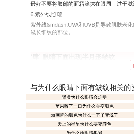
最好不要将脸部的面霜涂抹在眼周，过于滋
6.紫外线照耀
紫外线&mdash;UVA和UVB是导致肌
滋长细纹的部位。
‘肆’ 眼睛下面出现半月形皱纹
经常睡眠不足，会使皮肤的调节功能受损，
躁，孤僻，常常在面部表现出愁苦、紧张、
向的皱纹，使人逐渐出现衰老现象。如果身
与为什么眼睛下面有皱纹相关的
满，皱纹就出现的晚；如营养状况不佳，致
肾虚为什么眼睛会难受
容易产主皱纹。洗脸水以30 摄氏度左右
热气所吸收，而使皮肤干燥，日久天长逐渐
苹果咬了一口为什么会变颜色
ps画笔的颜色为什么一下子变浅了
‘伍’ 我眼睛下面一条严重的皱纹，
天上的星星为什么要变颜色
为什么睁眼睛很累