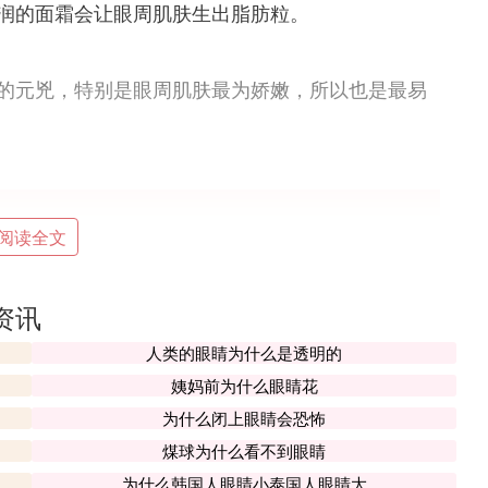
润的面霜会让眼周肌肤生出脂肪粒。
肤老化的元兇，特别是眼周肌肤最为娇嫩，所以也是最易
阅读全文
致使容颜憔悴，容易衰老起皱。经常闷闷不乐，急
拘谨的表情，这种表情牵动表情肌而产生纵向或横
体营养状况好，皮肤的营养供应充足，皮下组织丰
资讯
使皮肤肌肉组织营养不良，引起皮肤粗糙和松弛，
人类的眼睛为什么是透明的
的温水最合适，如果水温太高，皮肤的皮脂和水分会被
在脸部产生皱纹。
姨妈前为什么眼睛花
为什么闭上眼睛会恐怖
怎么办
煤球为什么看不到眼睛
为什么韩国人眼睛小泰国人眼睛大