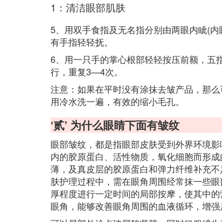
1：清洁眼部肌肤
5、用双手食指及无名指分别由两眼内眦(内
有手指轻轻抚。
6、用一只手的掌心根部轻轻按压前额，五
行，重复3—4次。
注意：如果在平时没有涂抹去皱产品，那么
用冷水洗一遍，有效的缩小毛孔。
‘贰’ 为什么眼睛下面有皱纹
眼部皱纹，都是指眼部皮肤受到外界环境影
内的胶原蛋白、活性物质，氧化细胞而形成
薄，及真皮层的胶原蛋白和弹力纤维补充不
肤护理过程中，需在眼角周围经常抹一些眼
厚程度进行一定时间的局部按摩，使其中的
眼角，能够改善眼角周围的血液循环，增强