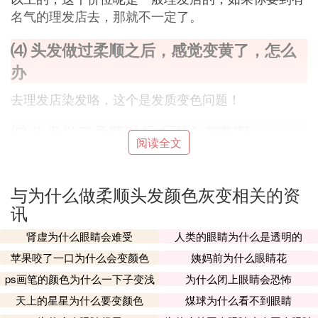
名气的理发店去，那就不一定了。
⑷ 头发做过柔顺之后，感觉变黄了，怎么
办
去理发店染发咯，这个是发质变色问题！
⑸ 头发做了柔顺以后会不会变黄啊、
阅读全文
不会的 因为柔顺是护发的 多做做会对发质有好处 不
过要是想省点钱的话建议买倒模膏自己在家做 很简
与为什么做柔顺头发颜色灰变相关的资
单的 均匀涂到头发上 过一段时间洗掉就好了
讯
⑹ 头发做了柔顺怎么会变油性头发
肾虚为什么眼睛会难受
人类的眼睛为什么是透明的
头发变油有很多原因，建议及时调整。
苹果咬了一口为什么会变颜色
姨妈前为什么眼睛花
ps画笔的颜色为什么一下子变浅
为什么闭上眼睛会恐怖
1、洗头太勤而造成的。因为洗头过勤，所以， 破坏
了
天上的星星为什么要变颜色
煤球为什么看不到眼睛
了头皮的水油平衡，就会出油。