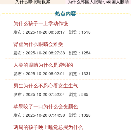
为什么睁眼睛很累
为什么韩国人眼睛小泰国人眼睛
大
2、身体缺水，身体如果缺水的话，那么头皮处也会
热点内容
缺水，这个时候，水油不平衡导致的结果，就是头发
为什么孩子一上学动作慢
处出油。
发布：2025-10-20 08:58:17
浏览：1518
3、吃刺激性食物过多。如果吃刺激性的食物过多，
肾虚为什么眼睛会难受
例如，辛辣的或者是油腻的食物过多，则也会刺激头
发布：2025-10-20 08:27:38
浏览：1254
发出油。
人类的眼睛为什么是透明的
4、睡眠不规律，尤其是一些熬夜的人，则会在第二
发布：2025-10-20 08:02:01
浏览：1331
天起床后，发现头油好多，这个就是不规律的睡眠，
导致头发无法得到有效的休息。
男生为什么不忍心看女生生气
发布：2025-10-20 07:52:04
浏览：585
5、压力过大，压力过大的话，也会导致内分泌的失
调，所以，这个时候，其造成的结果，就是头发出油
苹果咬了一口为什么会变颜色
无法控制了。
发布：2025-10-20 07:44:38
浏览：1028
两周的孩子晚上睡觉总哭为什么
6、用错洗发水，有一些人，购买了所谓的控油的洗